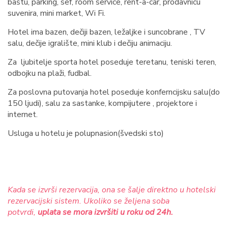
baštu, parking, sef, room service, rent-a-car, prodavnicu
suvenira, mini market, Wi Fi.
Hotel ima bazen, dečiji bazen, ležaljke i suncobrane , TV
salu, dečije igralište, mini klub i dečiju animaciju.
Za ljubitelje sporta hotel poseduje teretanu, teniski teren,
odbojku na plaži, fudbal.
Za poslovna putovanja hotel poseduje konferncijsku salu(do
150 ljudi), salu za sastanke, kompijutere , projektore i
internet.
Usluga u hotelu je polupnasion(švedski sto)
Kada se izvrši rezervacija, ona se šalje direktno u hotelski
rezervacijski sistem. Ukoliko se željena soba
potvrdi,
uplata se mora izvršiti u roku od 24h.