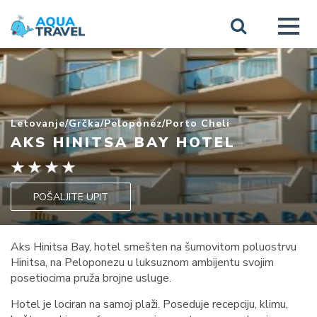
Letovanje
/
Grčka
/
Peloponez
/
Porto Cheli
AKS HINITSA BAY HOTEL
POŠALJITE UPIT
Aks Hinitsa Bay, hotel smešten na šumovitom poluostrvu
Hinitsa, na Peloponezu u luksuznom ambijentu svojim
posetiocima pruža brojne usluge.
Hotel je lociran na samoj plaži. Poseduje recepciju, klimu,