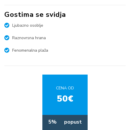
Gostima se svidja
Ljubazno osoblje
Raznovrsna hrana
Fenomenalna plaža
CENA OD
50€
5%
popust