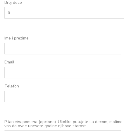
Broj dece
Ime i prezime
Email
Telefon
Pitanje/napomena (opciono). Ukoliko putujete sa decom, molimo
vas da ovde unesete godine njihove starosti.