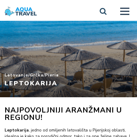
Letovanje
/
Grčka
/
Pieria
LEPTOKARIJA
NAJPOVOLJNIJI ARANŽMANI U
REGIONU!
Leptokarija
, jedno od omiljenih letovališta u Pijerijskoj oblasti,
idealna je kako za porodični odmor, tako i za one željne zabave. I