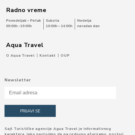
Radno vreme
Ponedeljak – Petak
Subota
Nedelja
09:00h -19:00h
10:00h – 14:00h
neradan dan
Aqua Travel
O Aqua Travel
Kontakt
OUP
Newsletter
Sajt Turističke agencije Agua Travel je informativnog
karaktera. Iako nastojimo da ga redovno ažuriramo, postoji