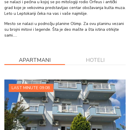
se nalazi i pećina u kojoj se po mitologiji rodio Orfeus i antički
grad koje je vekovima predstavljao centar obožavanja kulta muza.
Leto u Leptokariji čeka na vas i vaše najmilije.
Mesto se nalazi u podnožju planine Olimp. Za ovu planinu vezani
su brojni mitovi i legende. Šta je deo mašte a šta istina otrkijte
sami…..
APARTMANI
HOTELI
LAST MINUTE 09.08.
VIŠE INFORMACIJA