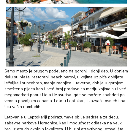
Samo mesto je prugom podeljeno na gordnji i donji deo. U donjem
delu su plaža, restorani, beach barovi, u kojima uz piće dobijate
ležaljke i suncobran, manje radnjice i taverne, dok je u gornjem
smeštena pijaca kao i veći broj prodavnica medju kojima su i veći
megamarketi poput Lidla i Masutisa gde se možete snabdeti po
veoma povoljnim cenama. Leto u Leptokariji izazvaće osmeh i na
licu vaših namlađih.
Letovanje u Leptokariji podrazumeva obilje sadržaja za decu,
zabavne parkove i igraonice, kao i mogućnost odlaska na veliki
broj izleta do okolnih lokaliteta. U blizini atraktivnog letovališta