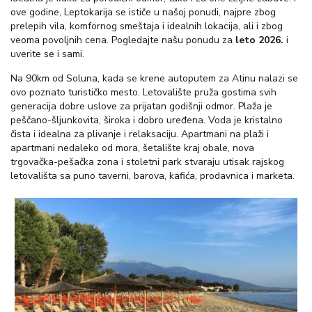
ove godine, Leptokarija se ističe u našoj ponudi, najpre zbog
prelepih vila, komfornog smeštaja i idealnih lokacija, ali i zbog
veoma povoljnih cena. Pogledajte našu ponudu za
leto 2026.
i
uverite se i sami.
Na 90km od Soluna, kada se krene autoputem za Atinu nalazi se
ovo poznato turističko mesto. Letovalište pruža gostima svih
generacija dobre uslove za prijatan godišnji odmor. Plaža je
peščano-šljunkovita, široka i dobro uređena. Voda je kristalno
čista i idealna za plivanje i relaksaciju. Apartmani na plaži i
apartmani nedaleko od mora, šetalište kraj obale, nova
trgovačka-pešačka zona i stoletni park stvaraju utisak rajskog
letovališta sa puno taverni, barova, kafića, prodavnica i marketa.