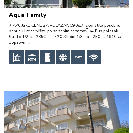
Aqua Family
⚡ AKCIJSKE CENE ZA POLAZAK 09.08.⚡ Iskoristite posebnu
ponudu i rezervišite po sniženim cenama👇 🚌 Bus polazak
Studio 1/2: sa 285€ → 242€ Studio 1/3: sa 225€ → 191€ 🚗
Sopstveni…
VIŠE INFORMACIJA