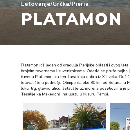
Letovanje
/
Grčka
/
Pieria
PLATAMON
Platamon još jedan od dragulja Pierijske oblasti i ovog let
brojnim tavernama i suvenirnicama. Odatle se pruža najbolj
čuvena Platamonska trvrdjava koja datira iz XIII veka. Duž š
letovalište u podnožju Olimpa na oko 90 km od Soluna, u Pie
luku, trg, glavnu ulicu, šetalište uz more, a posetiocima je
Tesalije ka Makedoniji na ulazu u klisuru Tempi.