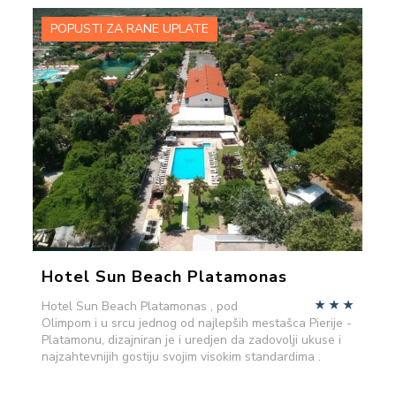
POPUSTI ZA RANE UPLATE
VIŠE INFORMACIJA
POŠALJITE UPIT
Hotel Sun Beach Platamonas
Hotel Sun Beach Platamonas , pod
Olimpom i u srcu jednog od najlepših mestašca Pierije -
Platamonu, dizajniran je i uredjen da zadovolji ukuse i
najzahtevnijih gostiju svojim visokim standardima .