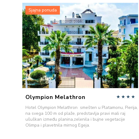
Sjajna ponuda
VIŠE INFORMACIJA
POŠALJITE UPIT
Olympion Melathron
Hotel Olympion Melathron smešten u Platamonu, Pierija,
na svega 100 m od plaže, predstavlja pravi mali raj
ušuškan između planina,zelenila i bujne vegetacije
Olimpa i plavetnila mirnog Egeja.