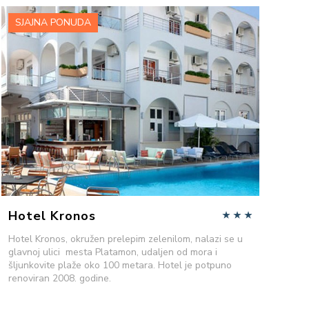
SJAJNA PONUDA
VIŠE INFORMACIJA
POŠALJITE UPIT
Hotel Kronos
Hotel Kronos, okružen prelepim zelenilom, nalazi se u
glavnoj ulici mesta Platamon, udaljen od mora i
šljunkovite plaže oko 100 metara. Hotel je potpuno
renoviran 2008. godine.