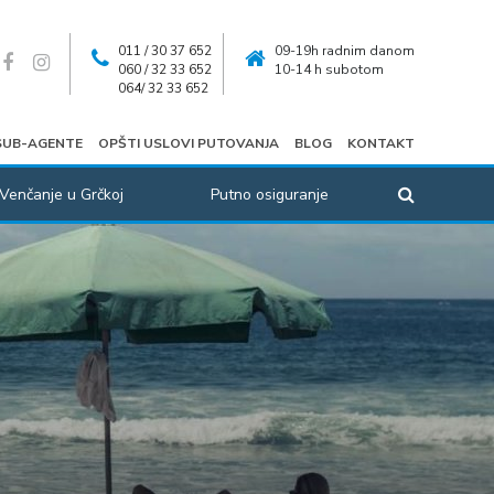
011 / 30 37 652
09-19h radnim danom
060 / 32 33 652
10-14 h subotom
064/ 32 33 652
SUB-AGENTE
OPŠTI USLOVI PUTOVANJA
BLOG
KONTAKT
Venčanje u Grčkoj
Putno osiguranje