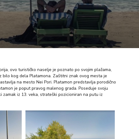
rija, ovo turističko naselje je poznato po svojim plažama,
iz bilo kog dela Platamona. Zaštitni znak ovog mesta je
 nastavlja na mesto Nei Pori. Platamon predstavlja porodično
. Platamon je poput pravog malenog grada. Poseduje svoju
i zamak iz 13. veka, strateški pozicioniran na putu iz