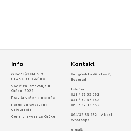
Info
Kontakt
OBAVEŠTENJA O
Beogradska 46. stan 2,
ULASKU U GRČKU
Beograd
Vodič za letovanje u
telefon:
Grčko-2026
011 / 32 33 652
Pravila važenja pasoša
011 / 30 37 652
Putno zdravstveno
060 / 32 33 652
osiguranje
064/32 33 652
– Viber i
Cene prevoza za Grčku
WhatsApp
e-mail: