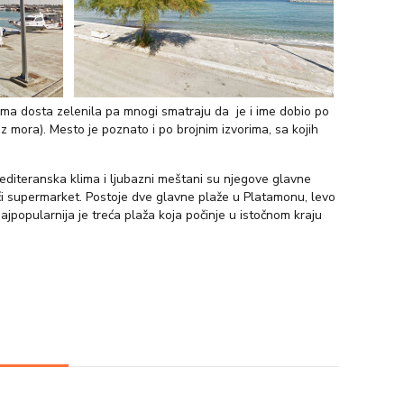
 ima dosta zelenila pa mnogi smatraju da je i ime dobio po
z mora). Mesto je poznato i po brojnim izvorima, sa kojih
a mediteranska klima i ljubazni meštani su njegove glavne
veći supermarket. Postoje dve glavne plaže u Platamonu, levo
ajpopularnija je treća plaža koja počinje u istočnom kraju