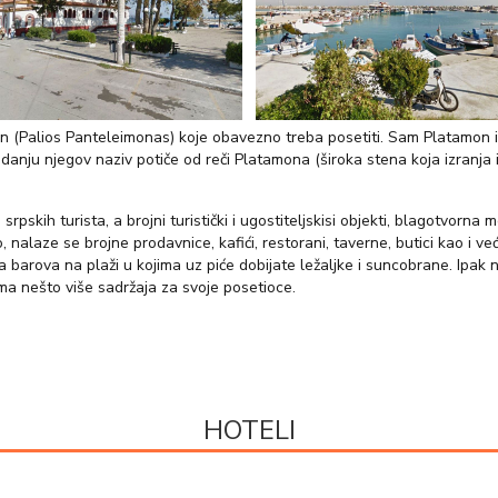
jmon (Palios Panteleimonas) koje obavezno treba posetiti. Sam Platamon
anju njegov naziv potiče od reči Platamona (široka stena koja izranja i
rpskih turista, a brojni turistički i ugostiteljskisi objekti, blagotvorn
, nalaze se brojne prodavnice, kafići, restorani, taverne, butici kao i 
 barova na plaži u kojima uz piće dobijate ležaljke i suncobrane. Ipak n
 ima nešto više sadržaja za svoje posetioce.
HOTELI