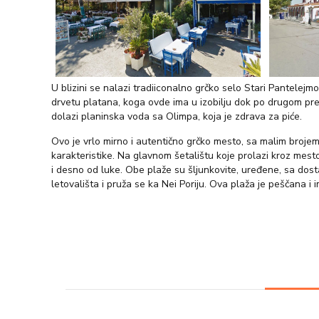
U blizini se nalazi tradiiconalno grčko selo Stari Pantele
drvetu platana, koga ovde ima u izobilju dok po drugom pred
dolazi planinska voda sa Olimpa, koja je zdrava za piće.
Ovo je vrlo mirno i autentično grčko mesto, sa malim brojem s
karakteristike. Na glavnom šetalištu koje prolazi kroz mesto
i desno od luke. Obe plaže su šljunkovite, uređene, sa dosta
letovališta i pruža se ka Nei Poriju. Ova plaža je peščana i