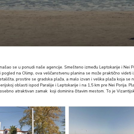
a našao se u ponudi naše agencije. Smešteno između Leptokarije i Nei Po
i pogled na Olimp, ova veličanstvenu planina se može praktično videti 
etališta, prostire se gradska plaža, a malo izvan i velika plaža koja se
rijskoj oblasti ispod Paralije i Leptokarije i na 1,5 km pre Nei Porija
 posebno atraktivan zamak koji dominira čitavim mestom. To je Vizantijsk