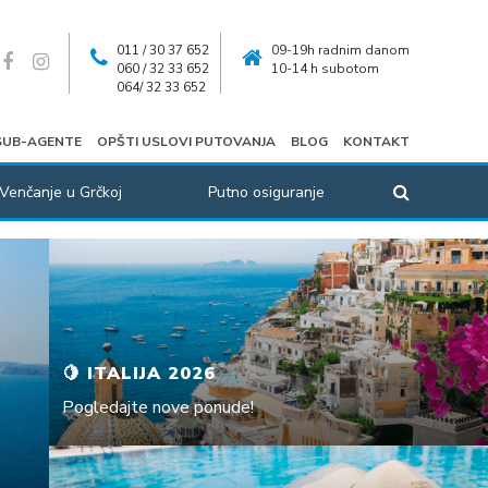
011 / 30 37 652
09-19h radnim danom
060 / 32 33 652
10-14 h subotom
064/ 32 33 652
SUB-AGENTE
OPŠTI USLOVI PUTOVANJA
BLOG
KONTAKT
Venčanje u Grčkoj
Putno osiguranje
🍋 ITALIJA 2026
Pogledajte nove ponude!