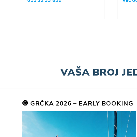
011 32 33 652
Već o
VAŠA BROJ JE
🧿 GRČKA 2026 – EARLY BOOKING