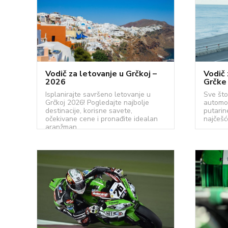
Vodič za letovanje u Grčkoj –
Vodič 
2026
Grčke
Isplanirajte savršeno letovanje u
Sve što
Grčkoj 2026! Pogledajte najbolje
automo
destinacije, korisne savete,
putarin
očekivane cene i pronađite idealan
najčešć
aranžman.