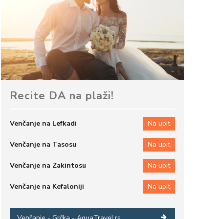
Recite DA na plaži!
Venčanje na Lefkadi
Na upit
Venčanje na Tasosu
Na upit
Venčanje na Zakintosu
Na upit
Venčanje na Kefaloniji
Na upit
Venčanje - Grčka - AquaTravel.rs