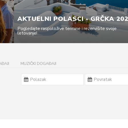
AKTUELNI POLASCI - GRČKA 20
Pogledajte raspoložive termine i rezervišite svoje
letovanje!
ĐAJI
MUZIČKI DOGAĐAJI