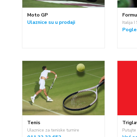
Moto GP
Formu
Ulaznice su u prodaji
Italija 
Pogle
Tenis
Trigla
Ulaznice za teniske turnire
Putujt