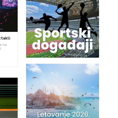
ktakli
a na
!