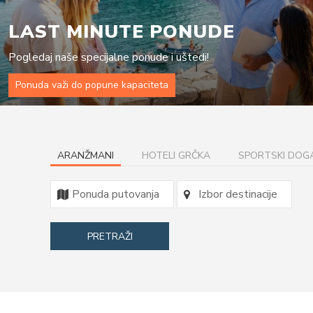
LAST MINUTE PONUDE
Pogledaj naše specijalne ponude i uštedi!
Ponuda važi do popune kapaciteta
ARANŽMANI
HOTELI GRČKA
SPORTSKI DOGA
PRETRAŽI