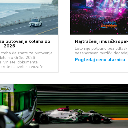
za putovanje kolima do
Najtraženiji muzički spe
 – 2026
Leto nije potpuno bez odlask
 treba da znate za putovanje
nezaboravan muzički događaj
bilom u Grčku 2026 –
Pogledaj cenu ulaznica
e, vinjete, dokumenta,
e rute i saveti za vozače.