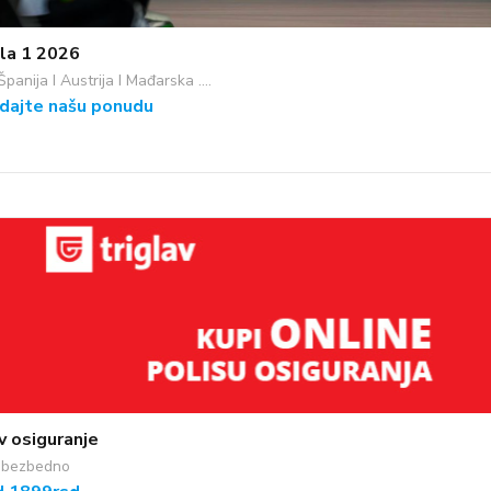
la 1 2026
I Španija I Austrija I Mađarska ....
dajte našu ponudu
v osiguranje
e bezbedno