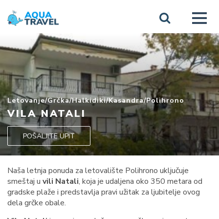
Letovanje
/
Grčka
/
Halkidiki
/
Kasandra
/
Polihrono
VILA NATALI
POŠALJITE UPIT
Naša letnja ponuda za letovalište Polihrono uključuje
smeštaj u
vili Natali
, koja je udaljena oko 350 metara od
gradske plaže i predstavlja pravi užitak za ljubitelje ovog
dela grčke obale.