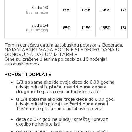
Studio 1/3
85€
125€
145€
175€
Bus i smeštaj
Studio 1/4
85€
115€
135€
160€
Bus i smeštaj
Termin označava datum autobuskog polaska iz Beograda,
NAJAM APARTMANA POČINJE SLEDEĆEG DANA U
ODNOSU NA DATUM IZ TABELE
Cene su izražene u eurima po osobi za 10 noćenja i
autobuski prevoz
POPUST I DOPLATE
1/3 sobama
ako ide dvoje dece do 6,99 godina
i dvoje odraslih,
plaćaju se tri pune cene
a
drugo dete
plaća cenu autoubske karte
u 1/4 sobama
ako ide
troje dece
do 6,99 god.
i dvoje odraslih plaćaju se
četiri pune cene
i
treće dete
plaća samo autobuski prevoz
deca od 0-2 god. ne plaćaju smeštaj i prevoz
ukoliko ne koriste isti
prilikom spajanja smena prva smena se plaća