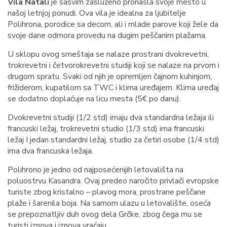
Vila Natali
je sasvim zasluženo pronašla svoje mesto u
našoj letnjoj ponudi. Ova vila je idealna za ljubitelje
Polihrona, porodice sa decom, ali i mlade parove koji žele da
svoje dane odmora provedu na dugim peščanim plažama.
U sklopu ovog smeštaja se nalaze prostrani dvokrevetni,
trokrevetni i četvorokrevetni studiji koji se nalaze na prvom i
drugom spratu. Svaki od njih je opremljen čajnom kuhinjom,
frižiderom, kupatilom sa TWC i klima uređajem. Klima uređaj
se dodatno doplaćuje na licu mesta (5€ po danu).
Dvokrevetni studiji (1/2 std) imaju dva standardna ležaja ili
francuski ležaj, trokrevetni studio (1/3 std) ima francuski
ležaj I jedan standardni ležaj, studio za četiri osobe (1/4 std)
ima dva francuska ležaja.
Polihrono je jedno od najposećenijih letovališta na
poluostrvu Kasandra. Ovaj predeo naročito privlači evropske
turiste zbog kristalno – plavog mora, prostrane peščane
plaže i šarenila boja. Na samom ulazu u letovalište, oseća
se prepoznatljiv duh ovog dela Grčke, zbog čega mu se
turisti iznova i iznova vraćaju.