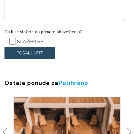
Da li se slažete da primate obaveštenja?
SLAŽEM SE
Ostale ponude za
Polihrono