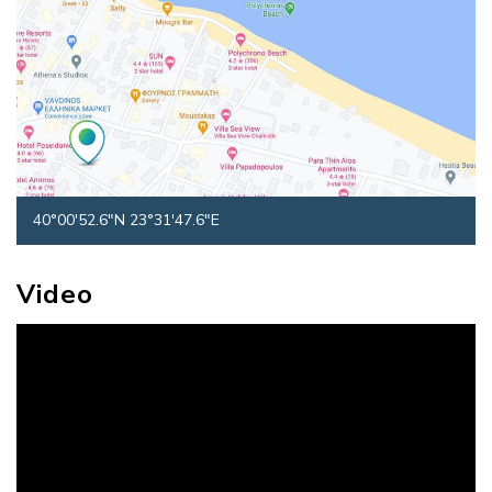
40°00'52.6"N 23°31'47.6"E
Video