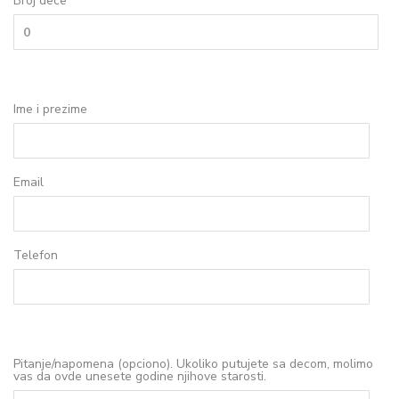
Broj dece
Ime i prezime
Email
Telefon
Pitanje/napomena (opciono). Ukoliko putujete sa decom, molimo
vas da ovde unesete godine njihove starosti.