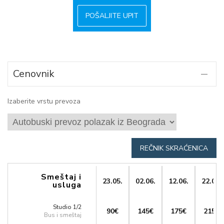
POŠALJITE UPIT
Cenovnik
Izaberite vrstu prevoza
REČNIK SKRAĆENICA
Smeštaj i
23.05.
02.06.
12.06.
22.06.
usluga
Studio 1/2
90€
145€
175€
215€
Bus i smeštaj