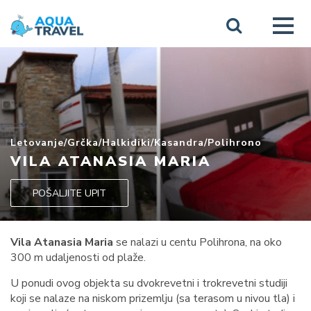
Letovanje
/
Grčka
/
Halkidiki
/
Kasandra
/
Polihrono
VILA ATANASIA MARIA
POŠALJITE UPIT
Vila Atanasia Maria
se nalazi u centu Polihrona, na oko
300 m udaljenosti od plaže.
U ponudi ovog objekta su dvokrevetni i trokrevetni studiji
koji se nalaze na niskom prizemlju (sa terasom u nivou tla) i