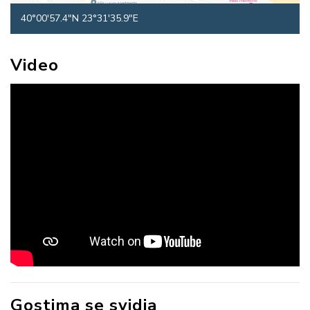
40°00'57.4"N 23°31'35.9"E
Video
Gostima se svidja