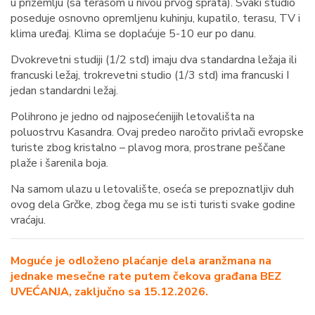
u prizemlju (sa terasom u nivou prvog sprata). Svaki studio
poseduje osnovno opremljenu kuhinju, kupatilo, terasu, TV i
klima uređaj. Klima se doplaćuje 5-10 eur po danu.
Dvokrevetni studiji (1/2 std) imaju dva standardna ležaja ili
francuski ležaj, trokrevetni studio (1/3 std) ima francuski I
jedan standardni ležaj.
Polihrono je jedno od najposećenijih letovališta na
poluostrvu Kasandra. Ovaj predeo naročito privlači evropske
turiste zbog kristalno – plavog mora, prostrane peščane
plaže i šarenila boja.
Na samom ulazu u letovalište, oseća se prepoznatljiv duh
ovog dela Grčke, zbog čega mu se isti turisti svake godine
vraćaju.
Moguće je odloženo plaćanje dela aranžmana na
jednake mesečne rate putem čekova građana BEZ
UVEĆANJA, zaključno sa 15.12.2026.