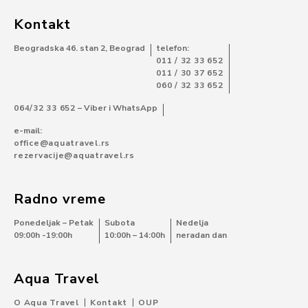
Kontakt
Beogradska 46. stan 2, Beograd
telefon:
011 / 32 33 652
011 / 30 37 652
060 / 32 33 652
064/32 33 652
– Viber i WhatsApp
e-mail:
office@aquatravel.rs
rezervacije@aquatravel.rs
Radno vreme
Ponedeljak – Petak
Subota
Nedelja
09:00h -19:00h
10:00h – 14:00h
neradan dan
Aqua Travel
O Aqua Travel
Kontakt
OUP