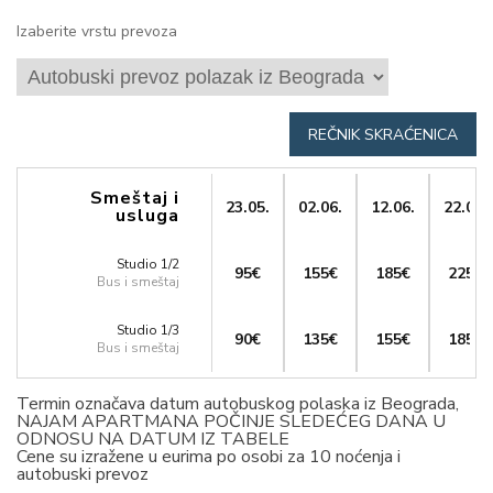
Izaberite vrstu prevoza
REČNIK SKRAĆENICA
Smeštaj i
23.05.
02.06.
12.06.
22.06.
usluga
Studio 1/2
95€
155€
185€
225€
Bus i smeštaj
Studio 1/3
90€
135€
155€
185€
Bus i smeštaj
Termin označava datum autobuskog polaska iz Beograda,
NAJAM APARTMANA POČINJE SLEDEĆEG DANA U
ODNOSU NA DATUM IZ TABELE
Cene su izražene u eurima po osobi za 10 noćenja i
autobuski prevoz