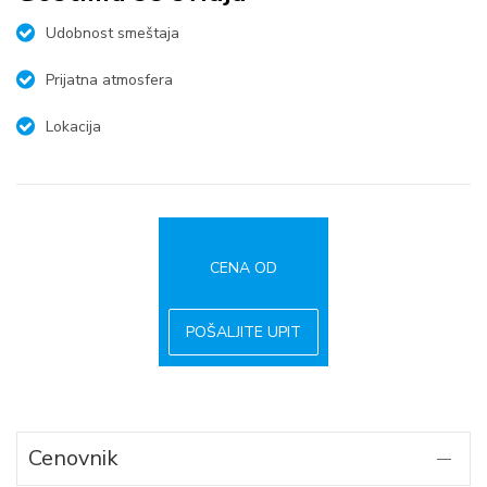
Udobnost smeštaja
Prijatna atmosfera
Lokacija
CENA OD
POŠALJITE UPIT
Cenovnik