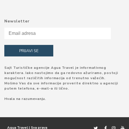
Newsletter
Sajt Turističke agencije Agua Travel je informativnog
karaktera. Iako nastojimo da ga redovno ažuriramo, postoji
mogućnost različitih informacija od trenutno važećih.
Molimo Vas da sve informacije proverite direktno u agenciji
putem telefona, e-mail-a ili lično.
Hvala na razumevanju.
Aqua Travel | Sva prava