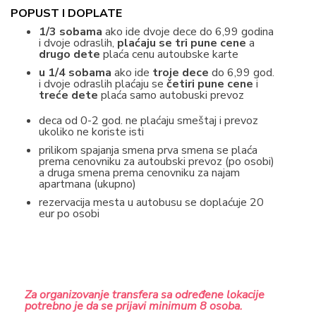
POPUST I DOPLATE
1/3 sobama
ako ide dvoje dece do 6,99 godina
i dvoje odraslih,
plaćaju se tri pune cene
a
drugo dete
plaća cenu autoubske karte
u 1/4 sobama
ako ide
troje dece
do 6,99 god.
i dvoje odraslih plaćaju se
četiri pune cene
i
treće dete
plaća samo autobuski prevoz
deca od 0-2 god. ne plaćaju smeštaj i prevoz
ukoliko ne koriste isti
prilikom spajanja smena prva smena se plaća
prema cenovniku za autoubski prevoz (po osobi)
a druga smena prema cenovniku za najam
apartmana (ukupno)
rezervacija mesta u autobusu se doplaćuje 20
eur po osobi
Za organizovanje transfera sa određene lokacije
potrebno je da se prijavi minimum 8 osoba.