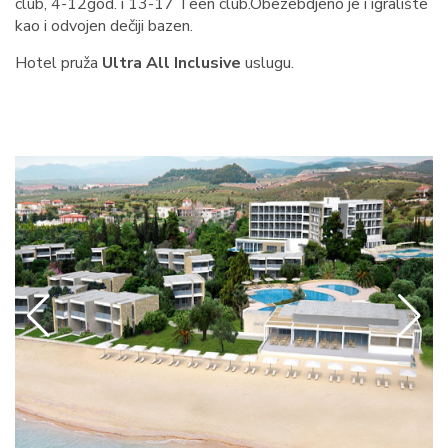
club, 4-12god. i 13-17 Teen club.Obezebdjeno je i igralište
kao i odvojen dečiji bazen.
Hotel pruža
Ultra All Inclusive
uslugu.