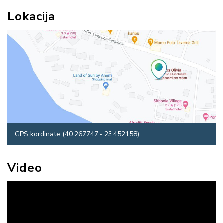
Lokacija
GPS kordinate (40.267747,- 23.452158)
Video