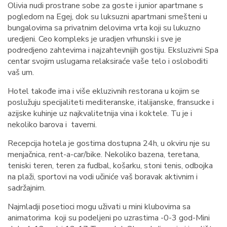
Olivia nudi prostrane sobe za goste i junior apartmane s
pogledom na Egej, dok su luksuzni apartmani smešteni u
bungalovima sa privatnim delovima vrta koji su lukuzno
uredjeni. Ceo kompleks je uradjen vrhunski i sve je
podredjeno zahtevima i najzahtevnijih gostiju. Eksluzivni Spa
centar svojim uslugama relaksiraće vaše telo i osloboditi
vaš um.
Hotel takođe ima i više ekluzivnih restorana u kojim se
poslužuju specijaliteti mediteranske, italijanske, fransucke i
azijske kuhinje uz najkvalitetnija vina i koktele. Tu je i
nekoliko barova i taverni.
Recepcija hotela je gostima dostupna 24h, u okviru nje su
menjačnica, rent-a-car/bike. Nekoliko bazena, teretana,
teniski teren, teren za fudbal, košarku, stoni tenis, odbojka
na plaži, sportovi na vodi učiniće vaš boravak aktivnim i
sadržajnim.
Najmladji posetioci mogu uživati u mini klubovima sa
animatorima koji su podeljeni po uzrastima -0-3 god-Mini