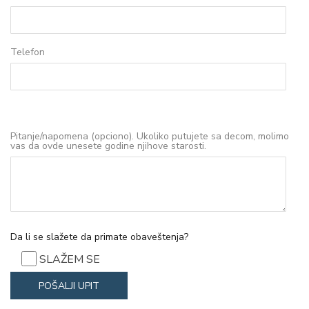
Telefon
Pitanje/napomena (opciono). Ukoliko putujete sa decom, molimo
vas da ovde unesete godine njihove starosti.
Da li se slažete da primate obaveštenja?
SLAŽEM SE