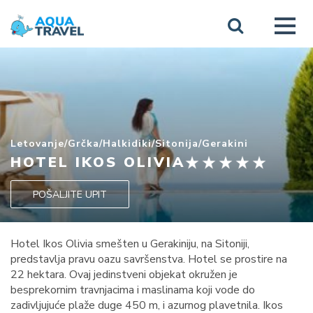
Letovanje
/
Grčka
/
Halkidiki
/
Sitonija
/
Gerakini
HOTEL IKOS OLIVIA
POŠALJITE UPIT
Hotel Ikos Olivia smešten u Gerakiniju, na Sitoniji,
predstavlja pravu oazu savršenstva. Hotel se prostire na
22 hektara. Ovaj jedinstveni objekat okružen je
besprekornim travnjacima i maslinama koji vode do
zadivljujuće plaže duge 450 m, i azurnog plavetnila. Ikos