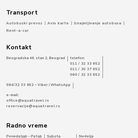
Transport
Autobuski prevoz
Avio karte
Iznajmljivanje autobusa
Rent-a-car
Kontakt
Beogradska 46. stan 2, Beograd
telefon:
011 / 32 33 652
011 / 30 37 652
060 / 32 33 652
064/32 33 652
– Viber i WhatsApp
e-mail:
office@aquatravel.rs
rezervacije@aquatravel.rs
Radno vreme
Ponedeljak – Petak
Subota
Nedelja