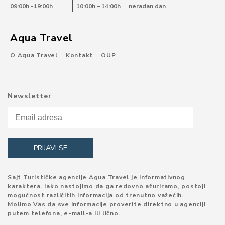
09:00h -19:00h
10:00h – 14:00h
neradan dan
Aqua Travel
O Aqua Travel
Kontakt
OUP
Newsletter
Sajt Turističke agencije Agua Travel je informativnog
karaktera. Iako nastojimo da ga redovno ažuriramo, postoji
mogućnost različitih informacija od trenutno važećih.
Molimo Vas da sve informacije proverite direktno u agenciji
putem telefona, e-mail-a ili lično.