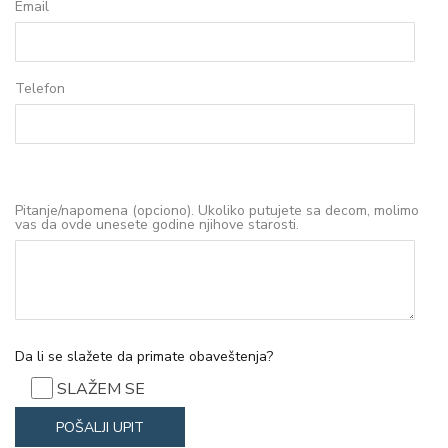
Email
Telefon
Pitanje/napomena (opciono). Ukoliko putujete sa decom, molimo
vas da ovde unesete godine njihove starosti.
Da li se slažete da primate obaveštenja?
SLAŽEM SE