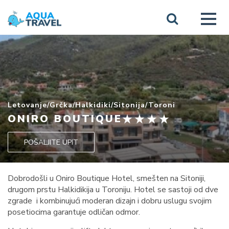
Letovanje
/
Grčka
/
Halkidiki
/
Sitonija
/
Toroni
ONIRO BOUTIQUE
POŠALJITE UPIT
Dobrodošli u Oniro Boutique Hotel, smešten na Sitoniji,
drugom prstu Halkidikija u Toroniju. Hotel se sastoji od dve
zgrade i kombinujući moderan dizajn i dobru uslugu svojim
posetiocima garantuje odličan odmor.