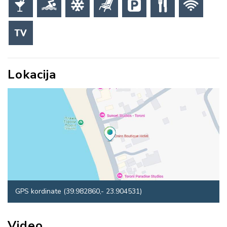
Lokacija
GPS kordinate (39.982860,- 23.904531)
Video