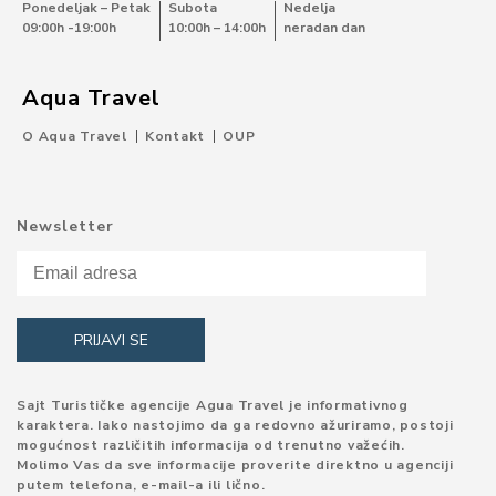
Ponedeljak – Petak
Subota
Nedelja
09:00h -19:00h
10:00h – 14:00h
neradan dan
Aqua Travel
O Aqua Travel
Kontakt
OUP
Newsletter
Sajt Turističke agencije Agua Travel je informativnog
karaktera. Iako nastojimo da ga redovno ažuriramo, postoji
mogućnost različitih informacija od trenutno važećih.
Molimo Vas da sve informacije proverite direktno u agenciji
putem telefona, e-mail-a ili lično.