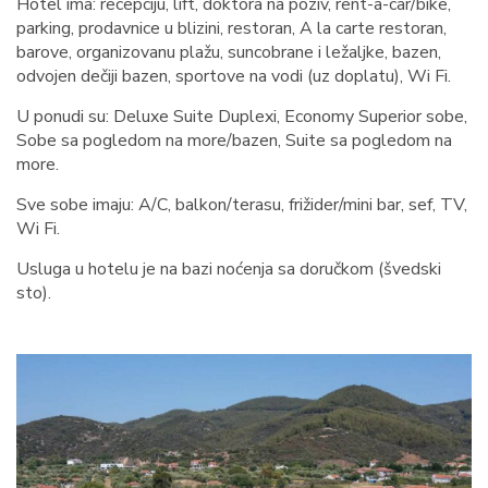
Hotel ima: recepciju, lift, doktora na poziv, rent-a-car/bike,
parking, prodavnice u blizini, restoran, A la carte restoran,
barove, organizovanu plažu, suncobrane i ležaljke, bazen,
odvojen dečiji bazen, sportove na vodi (uz doplatu), Wi Fi.
U ponudi su: Deluxe Suite Duplexi, Economy Superior sobe,
Sobe sa pogledom na more/bazen, Suite sa pogledom na
more.
Sve sobe imaju: A/C, balkon/terasu, frižider/mini bar, sef, TV,
Wi Fi.
Usluga u hotelu je na bazi noćenja sa doručkom (švedski
sto).