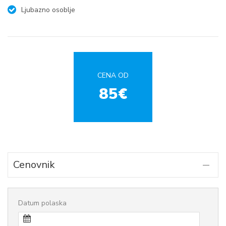
Ljubazno osoblje
CENA OD
85€
Cenovnik
Datum polaska