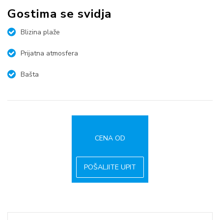
Gostima se svidja
Blizina plaže
Prijatna atmosfera
Bašta
CENA OD
POŠALJITE UPIT