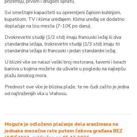
prizemlju, prvom i drugom spratu.
Svi smeštajni kapaciteti su opremljeni čajnom kuhinjom,
kupatilom, TV i klima uređajem. Klima uređaj se dodatno
doplaćuje na licu mesta (7-10€ po danu).
Dvokrevetni studiji (1/2 std) imaju francuski ležaj ili dva
standardna ležaja, trokrevetni studiji (1/3 std) imaju tri
standardna ležaja ili francuski i jedan standardni ležaj.
U blizini vile se nalazi veliki broj restorana, taverni i beach
barova u kojima možete da uživate u pogledu na najlepšu
plažu Jonskog mora.
Prednost ove vile je blizina plaže, te ne čudi zašto je jedna
od najtraženijih vila u Vrahosu.
Moguće je odloženo plaćanje dela aranžmana na
jednake mesečne rate putem čekova građana BEZ