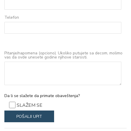
Telefon
Pitanje/napomena (opciono). Ukoliko putujete sa decom, molimo
vas da ovde unesete godine njihove starosti.
Da li se slažete da primate obaveštenja?
SLAŽEM SE