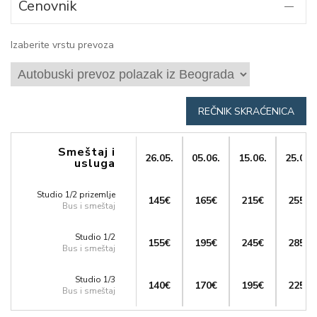
Cenovnik
Izaberite vrstu prevoza
REČNIK SKRAĆENICA
Smeštaj i
26.05.
05.06.
15.06.
25.06.
usluga
Studio 1/2 prizemlje
145€
165€
215€
255€
Bus i smeštaj
Studio 1/2
155€
195€
245€
285€
Bus i smeštaj
Studio 1/3
140€
170€
195€
225€
Bus i smeštaj