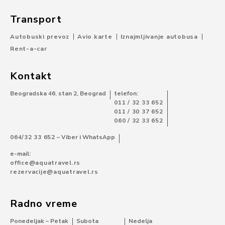
Transport
Autobuski prevoz
Avio karte
Iznajmljivanje autobusa
Rent-a-car
Kontakt
Beogradska 46. stan 2, Beograd
telefon:
011 / 32 33 652
011 / 30 37 652
060 / 32 33 652
064/32 33 652
– Viber i WhatsApp
e-mail:
office@aquatravel.rs
rezervacije@aquatravel.rs
Radno vreme
Ponedeljak – Petak
Subota
Nedelja