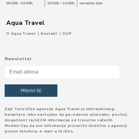
09:00h -19:00h
10:00h – 14:00h
neradan dan
Aqua Travel
O Aqua Travel
Kontakt
OUP
Newsletter
Sajt Turističke agencije Agua Travel je informativnog
karaktera. Iako nastojimo da ga redovno ažuriramo, postoji
mogućnost različitih informacija od trenutno važećih.
Molimo Vas da sve informacije proverite direktno u agenciji
putem telefona, e-mail-a ili lično.