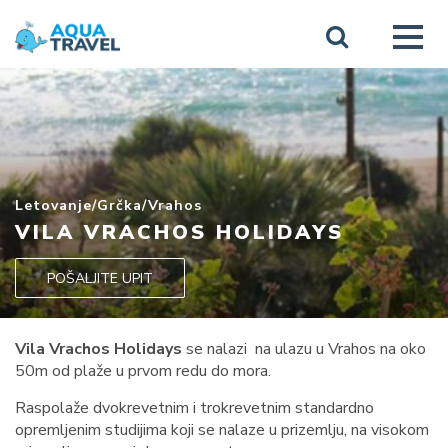
Letovanje
/
Grčka
/
Vrahos
VILA VRACHOS HOLIDAYS
POŠALJITE UPIT
Vila Vrachos Holidays
se nalazi na ulazu u Vrahos na oko
50m od plaže u prvom redu do mora.
Raspolaže dvokrevetnim i trokrevetnim standardno
opremljenim studijima koji se nalaze u prizemlju, na visokom