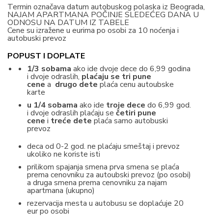
Termin označava datum autobuskog polaska iz Beograda,
NAJAM APARTMANA POČINJE SLEDEĆEG DANA U
ODNOSU NA DATUM IZ TABELE
Cene su izražene u eurima po osobi za 10 noćenja i
autobuski prevoz
POPUST I DOPLATE
1/3 sobama
ako ide dvoje dece do 6,99 godina
i dvoje odraslih,
plaćaju se tri pune
cene
a
drugo dete
plaća cenu autoubske
karte
u 1/4 sobama
ako ide
troje dece
do 6,99 god.
i dvoje odraslih plaćaju se
četiri pune
cene
i
treće dete
plaća samo autobuski
prevoz
deca od 0-2 god. ne plaćaju smeštaj i prevoz
ukoliko ne koriste isti
prilikom spajanja smena prva smena se plaća
prema cenovniku za autoubski prevoz (po osobi)
a druga smena prema cenovniku za najam
apartmana (ukupno)
rezervacija mesta u autobusu se doplaćuje 20
eur po osobi