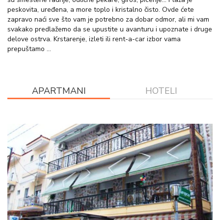
peskovita, uređena, a more toplo i kristalno čisto. Ovde ćete
zapravo naći sve što vam je potrebno za dobar odmor, ali mi vam
svakako predlažemo da se upustite u avanturu i upoznate i druge
delove ostrva. Krstarenje, izleti ili rent-a-car izbor vama
prepuštamo …
APARTMANI
HOTELI
VIŠE INFORMACIJA