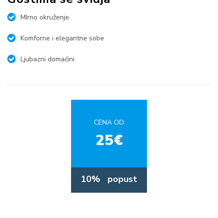
MIrno okruženje
Komforne i elegantne sobe
Ljubazni domaćini
CENA OD
25€
10%
popust