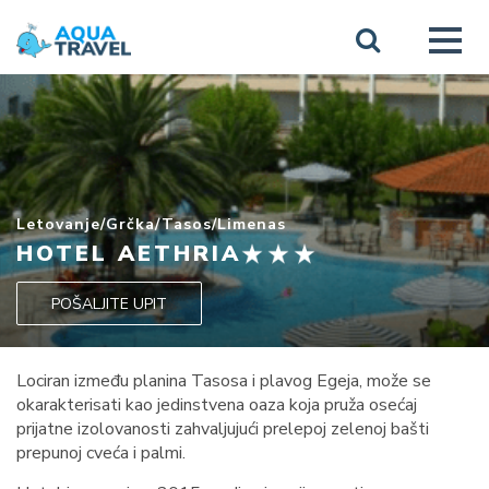
Letovanje
/
Grčka
/
Tasos
/
Limenas
HOTEL AETHRIA
POŠALJITE UPIT
Lociran između planina Tasosa i plavog Egeja, može se
okarakterisati kao jedinstvena oaza koja pruža osećaj
prijatne izolovanosti zahvaljujući prelepoj zelenoj bašti
prepunoj cveća i palmi.