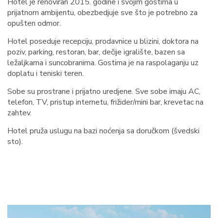
Hotel je renoviran 2015. godine i svojim gostima u
prijatnom ambijentu, obezbedjuje sve što je potrebno za
opušten odmor.
Hotel poseduje recepciju, prodavnice u blizini, doktora na
poziv, parking, restoran, bar, dečije igralište, bazen sa
ležaljkama i suncobranima. Gostima je na raspolaganju uz
doplatu i teniski teren.
Sobe su prostrane i prijatno uredjene. Sve sobe imaju AC,
telefon, TV, pristup internetu, frižider/mini bar, krevetac na
zahtev.
Hotel pruža uslugu na bazi noćenja sa doručkom (švedski
sto).