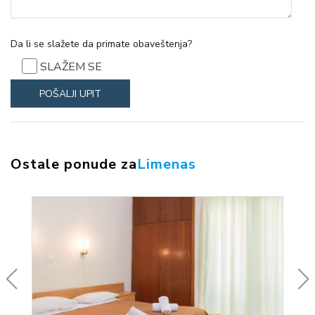
Da li se slažete da primate obaveštenja?
SLAŽEM SE
Ostale ponude za
Limenas