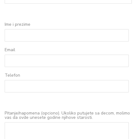
Ime i prezime
Email
Telefon
Pitanje/napomena (opciono). Ukoliko putujete sa decom, molimo
vas da ovde unesete godine njihove starosti.