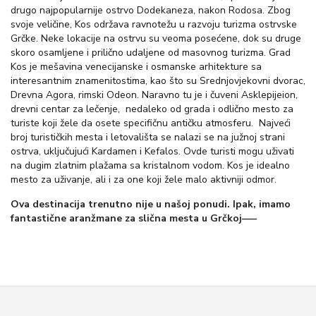
drugo najpopularnije ostrvo Dodekaneza, nakon Rodosa. Zbog
svoje veličine, Kos održava ravnotežu u razvoju turizma ostrvske
Grčke. Neke lokacije na ostrvu su veoma posećene, dok su druge
skoro osamljene i prilično udaljene od masovnog turizma. Grad
Kos je mešavina venecijanske i osmanske arhitekture sa
interesantnim znamenitostima, kao što su Srednjovjekovni dvorac,
Drevna Agora, rimski Odeon. Naravno tu je i čuveni Asklepijeion,
drevni centar za lečenje, nedaleko od grada i odlično mesto za
turiste koji žele da osete specifičnu antičku atmosferu. Najveći
broj turističkih mesta i letovališta se nalazi se na južnoj strani
ostrva, uključujući Kardamen i Kefalos. Ovde turisti mogu uživati
na dugim zlatnim plažama sa kristalnom vodom. Kos je idealno
mesto za uživanje, ali i za one koji žele malo aktivniji odmor.
Ova destinacija trenutno nije u našoj ponudi. Ipak, imamo
fantastične aranžmane za slična mesta u Grčkoj—–