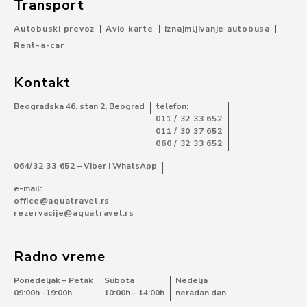
Transport
Autobuski prevoz
Avio karte
Iznajmljivanje autobusa
Rent-a-car
Kontakt
Beogradska 46. stan 2, Beograd
telefon:
011 / 32 33 652
011 / 30 37 652
060 / 32 33 652
064/32 33 652
– Viber i WhatsApp
e-mail:
office@aquatravel.rs
rezervacije@aquatravel.rs
Radno vreme
Ponedeljak – Petak
Subota
Nedelja
09:00h -19:00h
10:00h – 14:00h
neradan dan