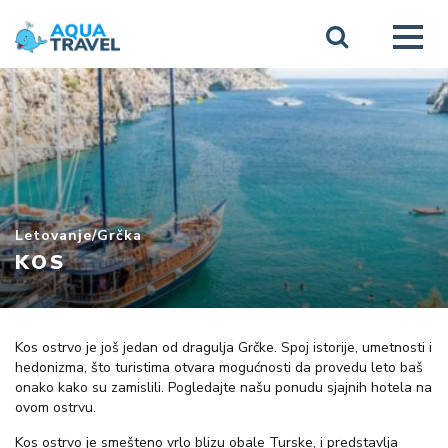
Letovanje
/
Grčka
KOS
Kos ostrvo je još jedan od dragulja Grčke. Spoj istorije, umetnosti i
hedonizma, što turistima otvara mogućnosti da provedu leto baš
onako kako su zamislili. Pogledajte našu ponudu sjajnih hotela na
ovom ostrvu.
Kos ostrvo je smešteno vrlo blizu obale Turske, i predstavlja