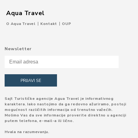
Aqua Travel
O Aqua Travel
Kontakt
OUP
Newsletter
Sajt Turističke agencije Agua Travel je informativnog
karaktera. Iako nastojimo da ga redovno ažuriramo, postoji
mogućnost različitih informacija od trenutno važećih.
Molimo Vas da sve informacije proverite direktno u agenciji
putem telefona, e-mail-a ili lično.
Hvala na razumevanju.