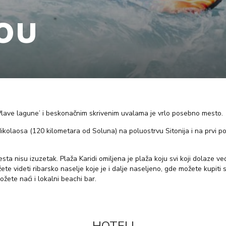
OU
‘Plave lagune’ i beskonačnim skrivenim uvalama je vrlo posebno mesto.
olaosa (120 kilometara od Soluna) na poluostrvu Sitonija i na prvi po
sta nisu izuzetak. Plaža Karidi omiljena je plaža koju svi koji dolaze ve
 videti ribarsko naselje koje je i dalje naseljeno, gde možete kupiti s
žete naći i lokalni beachi bar.