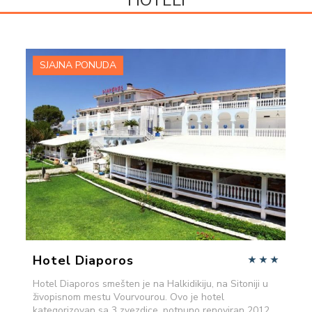
HOTELI
SJAJNA PONUDA
VIŠE INFORMACIJA
POŠALJITE UPIT
Hotel Diaporos
Hotel Diaporos smešten je na Halkidikiju, na Sitoniji u
živopisnom mestu Vourvourou. Ovo je hotel
kategorizovan sa 3 zvezdice, potpuno renoviran 2012.