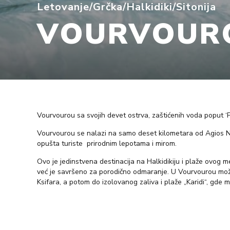
Letovanje
/
Grčka
/
Halkidiki
/
Sitonija
VOURVOUR
Vourvourou sa svojih devet ostrva, zaštićenih voda poput 
Vourvourou se nalazi na samo deset kilometara od Agios Nik
opušta turiste prirodnim lepotama i mirom.
Ovo je jedinstvena destinacija na Halkidikiju i plaže ovog me
već je savršeno za porodično odmaranje. U Vourvourou možete
Ksifara, a potom do izolovanog zaliva i plaže „Karidi“, gde mo