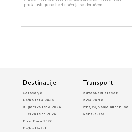
pruža uslugu na bazi noćenja sa doručkom.
Destinacije
Transport
Letovanje
Autobuski prevoz
Grčka leto 2026
Avio karte
Bugarska leto 2026
Iznajmljivanje autobusa
Turska leto 2026
Rent-a-car
Crna Gora 2026
Grčka Hoteli