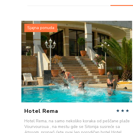
Sjajna ponuda
VIŠE INFORMACIJA
POŠALJITE UPIT
Hotel Rema
Hotel Rema, na samo nekoliko koraka od peščane plaže
Vourvouroua , na mestu gde se Sitonija susreće sa
Atosom, pronaći ćete ovaj lep porodičan hotel.Hotel