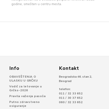
godine, smešten u centru mesta.
Info
Kontakt
OBAVEŠTENJA O
Beogradska 46. stan 2,
ULASKU U GRČKU
Beograd
Vodič za letovanje u
telefon:
Grčko-2026
011 / 32 33 652
Pravila važenja pasoša
011 / 30 37 652
Putno zdravstveno
060 / 32 33 652
osiguranje