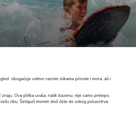
gled obogaćuje odmor raznim slikama prirode i mora, ali i
ć znaju. Ova plitka uvala, nalik bazenu, nije samo prelepo,
vežu ribu. Šetajući morem doći ćete do uskog poluostrva