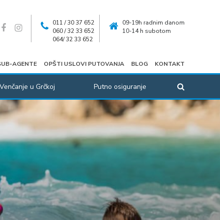
011 / 30 37 652
09-19h radnim danom
060 / 32 33 652
10-14 h subotom
064/ 32 33 652
SUB-AGENTE
OPŠTI USLOVI PUTOVANJA
BLOG
KONTAKT
Venčanje u Grčkoj
Putno osiguranje