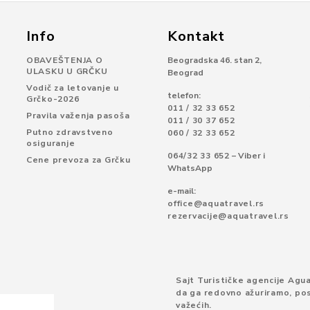
Info
Kontakt
OBAVEŠTENJA O
Beogradska 46. stan 2,
ULASKU U GRČKU
Beograd
Vodič za letovanje u
telefon:
Grčko-2026
011 / 32 33 652
Pravila važenja pasoša
011 / 30 37 652
Putno zdravstveno
060 / 32 33 652
osiguranje
064/32 33 652
– Viber i
Cene prevoza za Grčku
WhatsApp
e-mail:
office@aquatravel.rs
rezervacije@aquatravel.rs
Sajt Turističke agencije Agua
da ga redovno ažuriramo, pos
važećih.