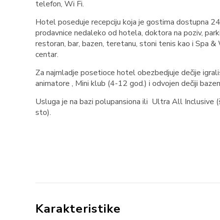
telefon, Wi Fi.
Hotel poseduje recepciju koja je gostima dostupna 24
prodavnice nedaleko od hotela, doktora na poziv, parki
restoran, bar, bazen, teretanu, stoni tenis kao i Spa 
centar.
Za najmladje posetioce hotel obezbedjuje dečije igrali
animatore , Mini klub (4-12 god.) i odvojen dečiji bazen
Usluga je na bazi polupansiona ili Ultra All Inclusive 
sto).
Karakteristike