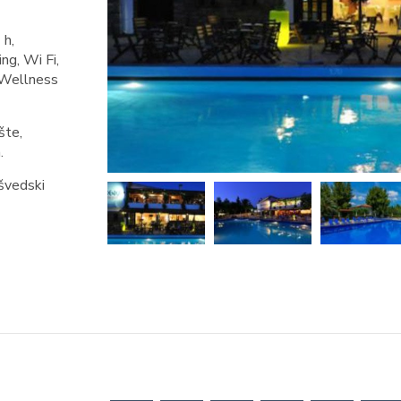
 h,
ng, Wi Fi,
& Wellness
šte,
.
(švedski