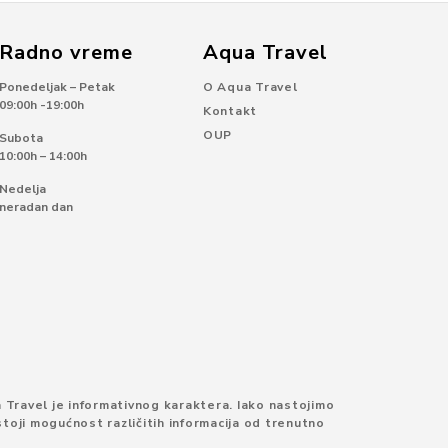
Radno vreme
Aqua Travel
Ponedeljak – Petak
O Aqua Travel
09:00h -19:00h
Kontakt
OUP
Subota
10:00h – 14:00h
Nedelja
neradan dan
 Travel je informativnog karaktera. Iako nastojimo
toji mogućnost različitih informacija od trenutno