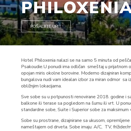
PHILOXENI
POŠALJITE UPIT
Hotel Philoxenia nalazi se na samo 5 minuta od pešč
Psakoudie.U ponudi ima odličan smeštaj u prijatnom o
opojan miris okolne borovine. Moderno dizajniran kom
bungalova nudi vam idealan izbor za miran odmor sa i
obližnjim lokacijama.
Sve sobe su u potpunosti renovirane 2018. godine i s
balkone ili terase sa pogledom na šumu ili vrt. U ponu
standardne sobe, Suite i Superior sobe za maksimum 
Sobe su prostrane, dizajnirane sa ukusom, opremljene
nameštajem od drveta. Sobe imaju: A/C, TV, frižider/mi