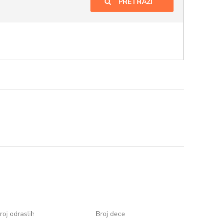
PRETRAŽI
roj odraslih
Broj dece