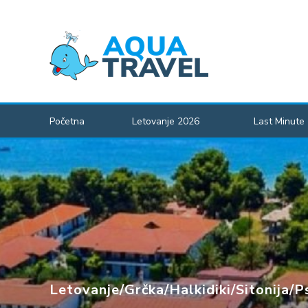
Početna
Letovanje 2026
Last Minute
Letovanje
/
Grčka
/
Halkidiki
/
Sitonija
/
P