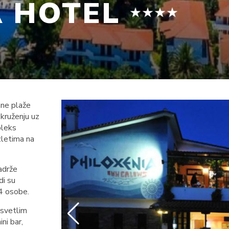
A HOTEL
ane plaže
kruženju uz
pleks
zletima na
adrže
di su
4 osobe.
 svetlim
ni bar,