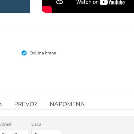
Odlična hrana
A
PREVOZ
NAPOMENA
Odrasli
Deca