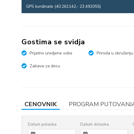
GPS kordinate (40.261142,- 23.492055)
Gostima se svidja
Prijatno uredjene sobe
Priroda u okruženju
Zabava za decu
CENOVNIK
PROGRAM PUTOVANJ
Datum polaska
Datum dolaska