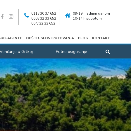
011 / 30 37 652
09-19h radnim danom
060 / 32 33 652
10-14 h subotom
064/ 32 33 652
SUB-AGENTE
OPŠTI USLOVI PUTOVANJA
BLOG
KONTAKT
Venčanje u Grčkoj
Putno osiguranje