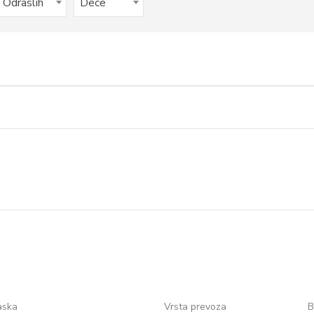
Odraslih
Dece
aska
Vrsta prevoza
B