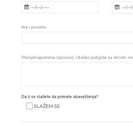
Ime i prezime
Pitanje/napomena (opciono). Ukoliko putujete sa decom, mo
Da li se slažete da primate obaveštenja?
SLAŽEM SE