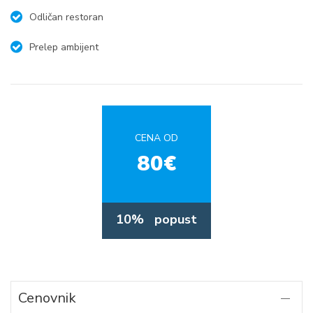
Odličan restoran
Prelep ambijent
CENA OD
80€
10%
popust
Cenovnik