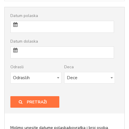
Datum polaska
Datum dolaska
Odrasli
Deca
Odraslih
Dece
PRETRAŽI
Molimo unesite datume polaska/povratka i broj osoba.