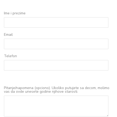
Ime i prezime
Email
Telefon
Pitanje/napomena (opciono). Ukoliko putujete sa decom, molimo
vas da ovde unesete godine njihove starosti.