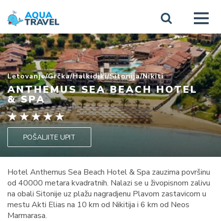
Letovanje
/
Grčka
/
Halkidiki
/
Sitonija
/
Nikiti
ANTHEMUS SEA BEACH HOTEL
& SPA
POŠALJITE UPIT
Hotel Anthemus Sea Beach Hotel & Spa zauzima površinu
od 40000 metara kvadratnih. Nalazi se u živopisnom zalivu
na obali Sitonije uz plažu nagradjenu Plavom zastavicom u
mestu Akti Elias na 10 km od Nikitija i 6 km od Neos
Marmarasa.