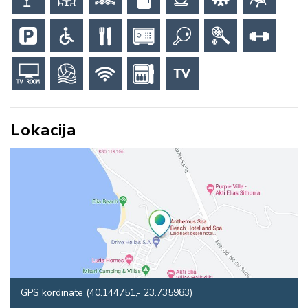
Lokacija
GPS kordinate (40.144751,- 23.735983)