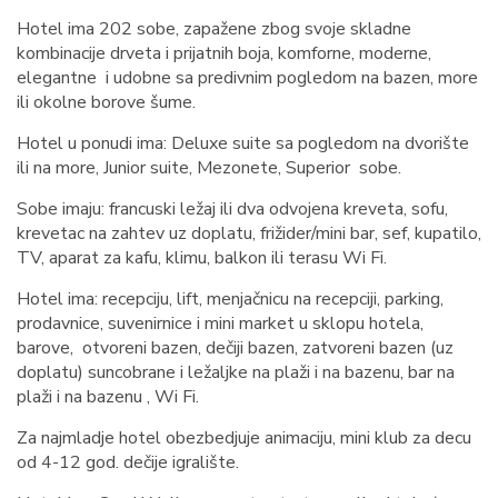
Hotel ima 202 sobe, zapažene zbog svoje skladne
kombinacije drveta i prijatnih boja, komforne, moderne,
elegantne i udobne sa predivnim pogledom na bazen, more
ili okolne borove šume.
Hotel u ponudi ima: Deluxe suite sa pogledom na dvorište
ili na more, Junior suite, Mezonete, Superior sobe.
Sobe imaju: francuski ležaj ili dva odvojena kreveta, sofu,
krevetac na zahtev uz doplatu, frižider/mini bar, sef, kupatilo,
TV, aparat za kafu, klimu, balkon ili terasu Wi Fi.
Hotel ima: recepciju, lift, menjačnicu na recepciji, parking,
prodavnice, suvenirnice i mini market u sklopu hotela,
barove, otvoreni bazen, dečiji bazen, zatvoreni bazen (uz
doplatu) suncobrane i ležaljke na plaži i na bazenu, bar na
plaži i na bazenu , Wi Fi.
Za najmladje hotel obezbedjuje animaciju, mini klub za decu
od 4-12 god. dečije igralište.