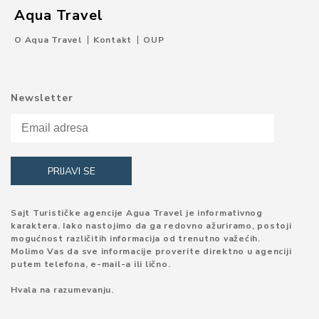
Aqua Travel
O Aqua Travel
Kontakt
OUP
Newsletter
Sajt Turističke agencije Agua Travel je informativnog
karaktera. Iako nastojimo da ga redovno ažuriramo, postoji
mogućnost različitih informacija od trenutno važećih.
Molimo Vas da sve informacije proverite direktno u agenciji
putem telefona, e-mail-a ili lično.
Hvala na razumevanju.