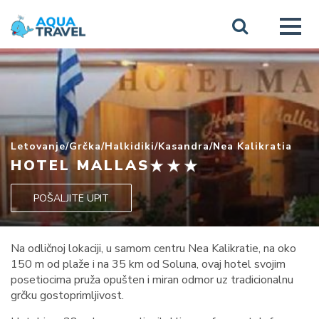
Letovanje
/
Grčka
/
Halkidiki
/
Kasandra
/
Nea Kalikratia
HOTEL MALLAS
POŠALJITE UPIT
Na odličnoj lokaciji, u samom centru Nea Kalikratie, na oko
150 m od plaže i na 35 km od Soluna, ovaj hotel svojim
posetiocima pruža opušten i miran odmor uz tradicionalnu
grčku gostoprimljivost.