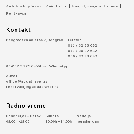
Autobuski prevoz
Avio karte
Iznajmljivanje autobusa
Rent-a-car
Kontakt
Beogradska 46. stan 2, Beograd
telefon:
011 / 32 33 652
011 / 30 37 652
060 / 32 33 652
064/32 33 652
– Viber i WhatsApp
e-mail:
office@aquatravel.rs
rezervacije@aquatravel.rs
Radno vreme
Ponedeljak – Petak
Subota
Nedelja
09:00h -19:00h
10:00h – 14:00h
neradan dan