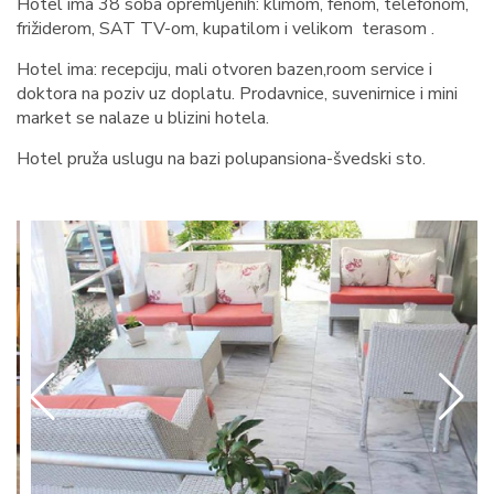
Hotel ima 38 soba opremljenih: klimom, fenom, telefonom,
frižiderom, SAT TV-om, kupatilom i velikom terasom .
Hotel ima: recepciju, mali otvoren bazen,room service i
doktora na poziv uz doplatu. Prodavnice, suvenirnice i mini
market se nalaze u blizini hotela.
Hotel pruža uslugu na bazi polupansiona-švedski sto.