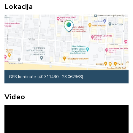
Lokacija
GPS kordinate (40.311430,- 23.062363)
Video