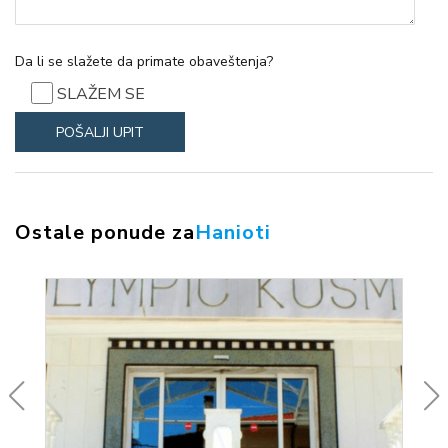
Da li se slažete da primate obaveštenja?
SLAŽEM SE
Ostale ponude za
Hanioti