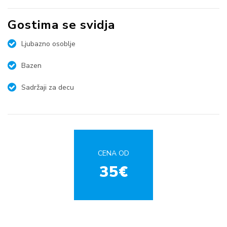
Gostima se svidja
Ljubazno osoblje
Bazen
Sadržaji za decu
CENA OD
35€