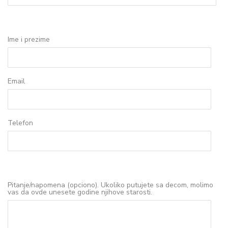
Ime i prezime
Email
Telefon
Pitanje/napomena (opciono). Ukoliko putujete sa decom, molimo
vas da ovde unesete godine njihove starosti.