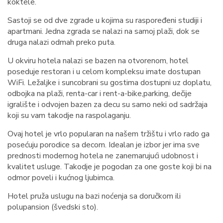
koktele.
Sastoji se od dve zgrade u kojima su raspoređeni studiji i
apartmani. Jedna zgrada se nalazi na samoj plaži, dok se
druga nalazi odmah preko puta.
U okviru hotela nalazi se bazen na otvorenom, hotel
poseduje restoran i u celom kompleksu imate dostupan
WiFi. Ležaljke i suncobrani su gostima dostupni uz doplatu,
odbojka na plaži, renta-car i rent-a-bike,parking, dečije
igralište i odvojen bazen za decu su samo neki od sadržaja
koji su vam takodje na raspolaganju.
Ovaj hotel je vrlo popularan na našem tržištu i vrlo rado ga
posećuju porodice sa decom. Idealan je izbor jer ima sve
prednosti modernog hotela ne zanemarujući udobnost i
kvalitet usluge. Takodje je pogodan za one goste koji bi na
odmor poveli i kućnog ljubimca.
Hotel pruža uslugu na bazi noćenja sa doručkom ili
polupansion (švedski sto).