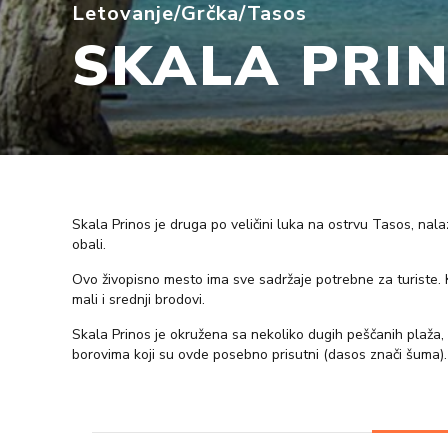
Letovanje
/
Grčka
/
Tasos
SKALA PRI
Skala Prinos je druga po veličini luka na ostrvu Tasos, na
obali.
Ovo živopisno mesto ima sve sadržaje potrebne za turiste. K
mali i srednji brodovi.
Skala Prinos je okružena sa nekoliko dugih peščanih plaža, 
borovima koji su ovde posebno prisutni (dasos znači šuma).