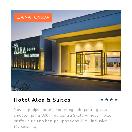
SJAJNA PONUDA
VIŠE INFORMACIJA
POŠALJITE UPIT
Hotel Alea & Suites
Novoizgradjeni hotel, modernog i elegantnog stila
smešten je na 800 m od centra Skala Prinosa .Hotel
pruža uslugu na bazi polupansiona ili All inclusive
(švedski sto).