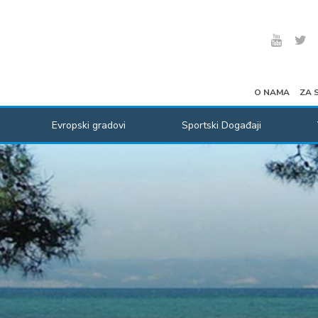
O NAMA
ZA 
Evropski gradovi
Sportski Događaji