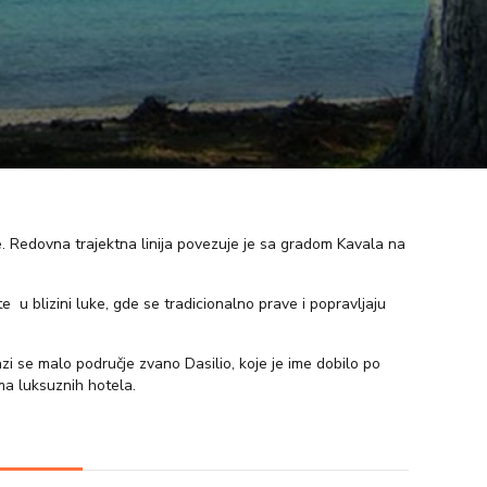
e. Redovna trajektna linija povezuje je sa gradom Kavala na
 u blizini luke, gde se tradicionalno prave i popravljaju
zi se malo područje zvano Dasilio, koje je ime dobilo po
ma luksuznih hotela.