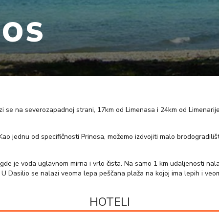
NOS
lazi se na severozapadnoj strani, 17km od Limenasa i 24km od Limenarij
ao jednu od specifičnosti Prinosa, možemo izdvojiti malo brodogradilište
gde je voda uglavnom mirna i vrlo čista. Na samo 1 km udaljenosti nala
 U Dasilio se nalazi veoma lepa peščana plaža na kojoj ima lepih i veo
HOTELI