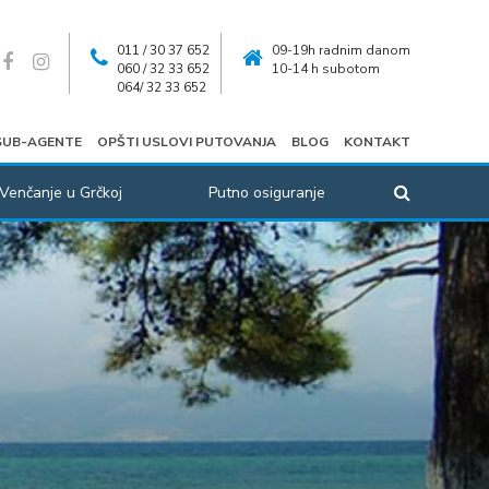
011 / 30 37 652
09-19h radnim danom
060 / 32 33 652
10-14 h subotom
064/ 32 33 652
SUB-AGENTE
OPŠTI USLOVI PUTOVANJA
BLOG
KONTAKT
Venčanje u Grčkoj
Putno osiguranje