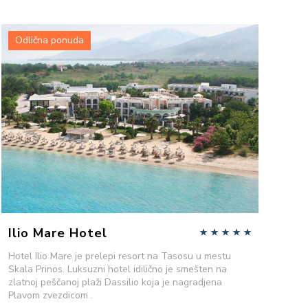
Odlična ponuda
VIŠE INFORMACIJA
POŠALJITE UPIT
Ilio Mare Hotel
Hotel Ilio Mare je prelepi resort na Tasosu u mestu
Skala Prinos. Luksuzni hotel idilično je smešten na
zlatnoj peščanoj plaži Dassilio koja je nagradjena
Plavom zvezdicom .