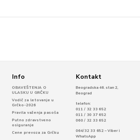
Info
Kontakt
OBAVEŠTENJA O
Beogradska 46. stan 2,
ULASKU U GRČKU
Beograd
Vodič za letovanje u
telefon:
Grčko-2026
011 / 32 33 652
Pravila važenja pasoša
011 / 30 37 652
Putno zdravstveno
060 / 32 33 652
osiguranje
064/32 33 652
– Viber i
Cene prevoza za Grčku
WhatsApp