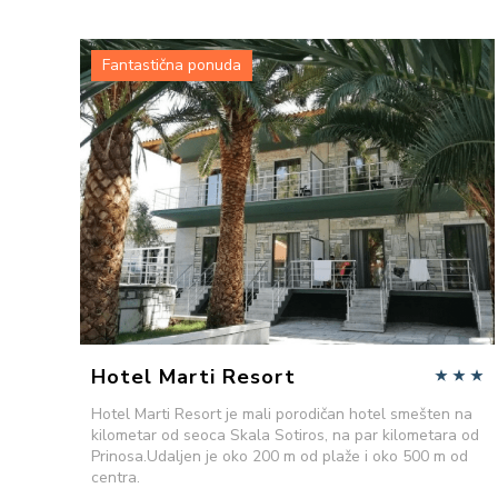
Fantastična ponuda
VIŠE INFORMACIJA
POŠALJITE UPIT
Hotel Marti Resort
Hotel Marti Resort je mali porodičan hotel smešten na
kilometar od seoca Skala Sotiros, na par kilometara od
Prinosa.Udaljen je oko 200 m od plaže i oko 500 m od
centra.