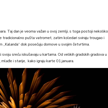
ara. Taj dan je veoma važan u ovoj zemlji, s toga postoji nekoliko
se tradicionalno pušta vatromet, zatim koledari sviraju trougao i
m „Kalanda“ dok posećuju domove u svojim četvrtima.
svoju sreću iskušavaju u kartama. Od velikih gradskih gradova u
 mlađe i starije, kako igraju karte 01.januara.