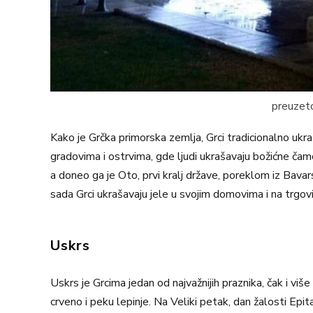
preuzeto
Kako je Grčka primorska zemlja, Grci tradicionalno ukra
gradovima i ostrvima, gde ljudi ukrašavaju božićne čamc
a doneo ga je Oto, prvi kralj države, poreklom iz Bavar
sada Grci ukrašavaju jele u svojim domovima i na trgov
Uskrs
Uskrs je Grcima jedan od najvažnijih praznika, čak i više 
crveno i peku lepinje. Na Veliki petak, dan žalosti E