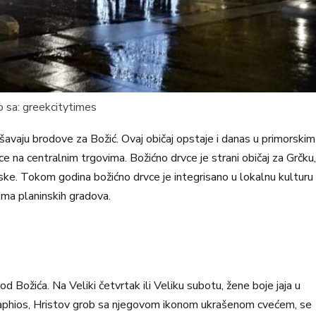
 sa: greekcitytimes
šavaju brodove za Božić. Ovaj običaj opstaje i danas u primorskim
e na centralnim trgovima. Božićno drvce je strani običaj za Grčku,
ske. Tokom godina božićno drvce je integrisano u lokalnu kulturu 
ima planinskih gradova.
od Božića. Na Veliki četvrtak ili Veliku subotu, žene boje jaja u
pitaphios, Hristov grob sa njegovom ikonom ukrašenom cvećem, se