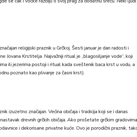
e se čak i voćke razbiju o svoj prag za dodatnu sreću. Neki ljudi
ačajan religijski praznik u Grčkoj. Šesti januar je dan radosti i
 Jovana Krstitelja. Najvažniji ritual je „blagosiljanje vode“, koji
ma ili jezerima postoji i ritual kada sveštenik baca krst u vodu, a
dnu poznato kao plivanje za časni krst).
nik izuzetno značajan. Većina običaja i tradicija koji se i danas
čak nastavak drevnih grčkih običaja. Ako prošetate grčkim gradovim
rodavnice i dekorisane privatne kuće. Ovo je porodični praznik, tak