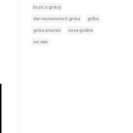
bozic u grckoj
dan nezavisnosti grcka
grčka
grcka praznici
nova godina
oxi dan