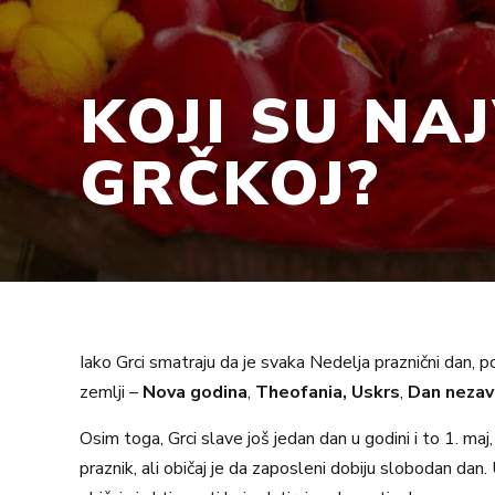
KOJI SU NAJ
GRČKOJ?
Iako Grci smatraju da je svaka Nedelja praznični dan, po
zemlji –
Nova godina
,
Theofania,
Uskrs
,
Dan nezavi
Osim toga, Grci slave još jedan dan u godini i to 1. m
praznik, ali običaj je da zaposleni dobiju slobodan dan