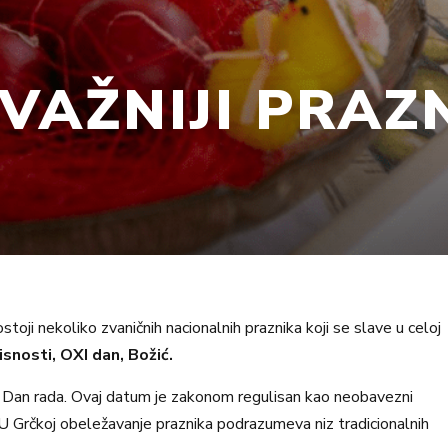
VAŽNIJI PRAZN
stoji nekoliko zvaničnih nacionalnih praznika koji se slave u celoj
snosti, OXI dan, Božić.
aj, Dan rada. Ovaj datum je zakonom regulisan kao neobavezni
. U Grčkoj obeležavanje praznika podrazumeva niz tradicionalnih