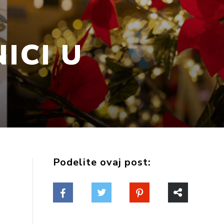
ICI U
Podelite ovaj post: