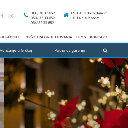
011 / 30 37 652
09-19h radnim danom
060 / 32 33 652
10-14 h subotom
064/ 32 33 652
SUB-AGENTE
OPŠTI USLOVI PUTOVANJA
BLOG
KONTAKT
Venčanje u Grčkoj
Putno osiguranje