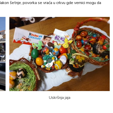
kon šetnje, povorka se vraća u crkvu gde vernici mogu da
Uskršnja jaja