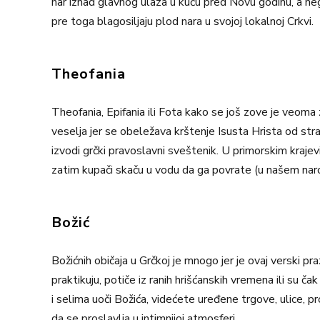
nar iznad glavnog ulaza u kuću pred Novu godinu, a negd
pre toga blagosiljaju plod nara u svojoj lokalnoj Crkvi.
Theofania
Theofania, Epifania ili Fota kako se još zove je veoma zn
veselja jer se obeležava krštenje Isusta Hrista od strane
izvodi grčki pravoslavni sveštenik. U primorskim krajevi
zatim kupači skaču u vodu da ga povrate (u našem naro
Božić
Božićnih običaja u Grčkoj je mnogo jer je ovaj verski praz
praktikuju, potiče iz ranih hrišćanskih vremena ili su 
i selima uoči Božića, videćete uređene trgove, ulice, p
da se proslavlja u intimnijoj atmosferi.