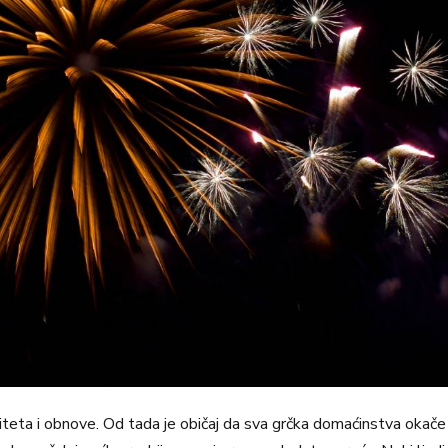
eta i obnove. Od tada je običaj da sva grčka domaćinstva okače