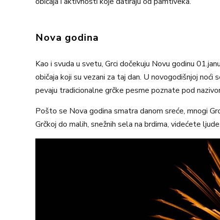
običaja i aktivnosti koje datiraju od pamtiveka.
Nova godina
Kao i svuda u svetu, Grci dočekuju Novu godinu 01.janu
običaja koji su vezani za taj dan. U novogodišnjoj noći 
pevaju tradicionalne grčke pesme poznate pod nazivo
Pošto se Nova godina smatra danom sreće, mnogi Grci 
Grčkoj do malih, snežnih sela na brdima, videćete ljude,