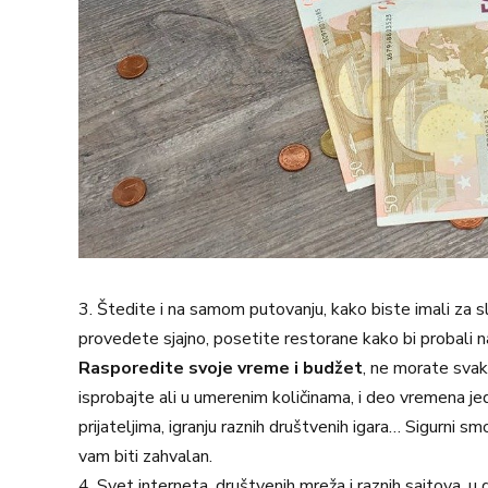
3. Štedite i na samom putovanju, kako biste imali za 
provedete sjajno, posetite restorane kako bi probali n
Rasporedite svoje vreme i budžet
, ne morate svaki
isprobajte ali u umerenim količinama, i deo vremena je
prijateljima, igranju raznih društvenih igara… Sigurni 
vam biti zahvalan.
4. Svet interneta, društvenih mreža i raznih sajtova, 