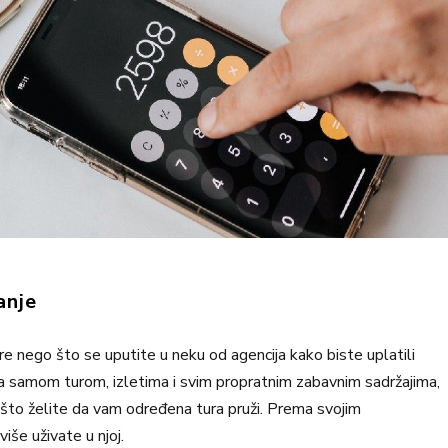
anje
re nego što se uputite u neku od agencija kako biste uplatili
sa samom turom, izletima i svim propratnim zabavnim sadržajima,
no što želite da vam određena tura pruži. Prema svojim
iše uživate u njoj.