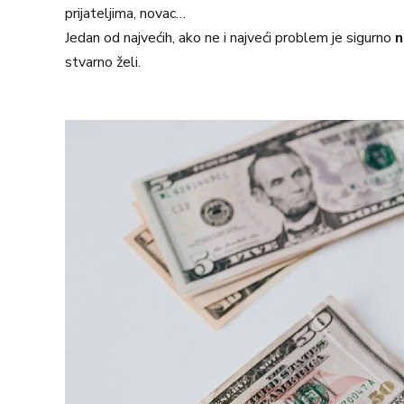
prijateljima, novac…
Jedan od najvećih, ako ne i najveći problem je sigurno
n
stvarno želi.