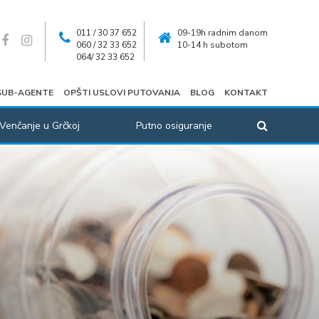
011 / 30 37 652
09-19h radnim danom
060 / 32 33 652
10-14 h subotom
064/ 32 33 652
SUB-AGENTE
OPŠTI USLOVI PUTOVANJA
BLOG
KONTAKT
Venčanje u Grčkoj
Putno osiguranje