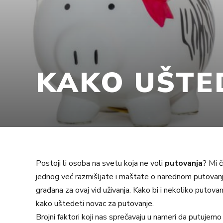
KAKO UŠTE
Postoji li osoba na svetu koja ne voli
putovanja
? Mi 
jednog već razmišljate i maštate o narednom putovan
građana za ovaj vid uživanja. Kako bi i nekoliko putova
kako uštedeti novac za putovanje.
Brojni faktori koji nas sprečavaju u nameri da putuj