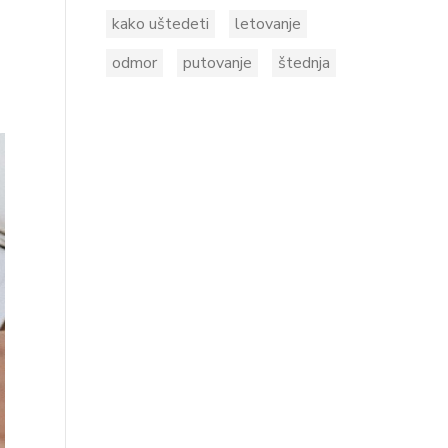
kako uštedeti
letovanje
odmor
putovanje
štednja