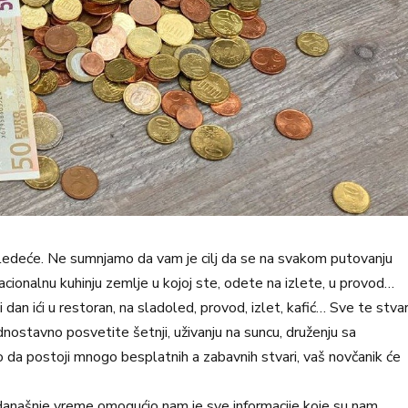
sledeće. Ne sumnjamo da vam je cilj da se na svakom putovanju
acionalnu kuhinju zemlje u kojoj ste, odete na izlete, u provod…
 dan ići u restoran, na sladoled, provod, izlet, kafić… Sve te stvar
dnostavno posvetite šetnji, uživanju na suncu, druženju sa
smo da postoji mnogo besplatnih a zabavnih stvari, vaš novčanik će
u današnje vreme omogućio nam je sve informacije koje su nam