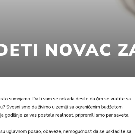
DETI NOVAC Z
čisto sumnjamo. Da li vam se nekada desilo da čim se vratite sa
ju? Svesni smo da živimo u zemlji sa ograničenim budžetom
nja godišnje za vas postala realnost, pripremili smo par saveta,
emo su uglavnom posao, obaveze, nemogućnost da se uskladite sa