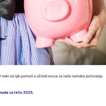
r neki od njih pomoći u uštedi novca za vaše naredno putovanje,
nuda za leto 2025.