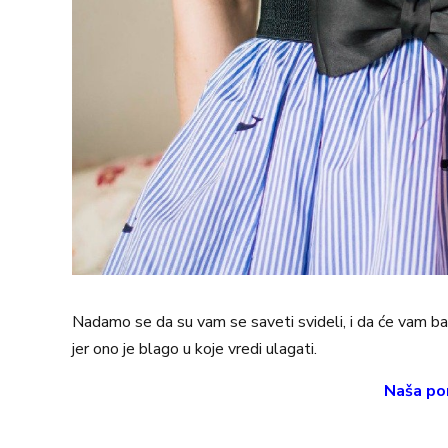
Nadamo se da su vam se saveti svideli, i da će vam ba
jer ono je blago u koje vredi ulagati.
Naša po