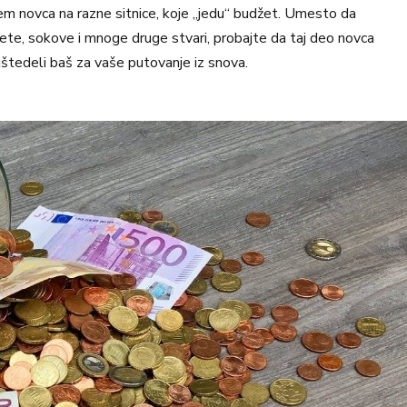
em novca na razne sitnice, koje „jedu“ budžet. Umesto da
rete, sokove i mnoge druge stvari, probajte da taj deo novca
štedeli baš za vaše putovanje iz snova.