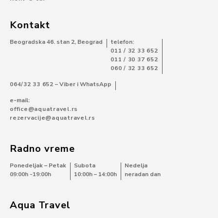
Kontakt
Beogradska 46. stan 2, Beograd
telefon:
011 / 32 33 652
011 / 30 37 652
060 / 32 33 652
064/32 33 652
– Viber i WhatsApp
e-mail:
office@aquatravel.rs
rezervacije@aquatravel.rs
Radno vreme
Ponedeljak – Petak
Subota
Nedelja
09:00h -19:00h
10:00h – 14:00h
neradan dan
Aqua Travel