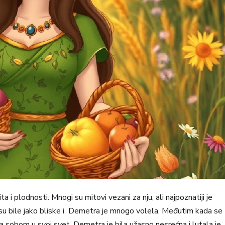
a i plodnosti. Mnogi su mitovi vezani za nju, ali najpoznatiji je
e su bile jako bliske i Demetra je mnogo volela. Međutim kada se
 sobom u svoj svet. Demetra je bila užasno nesrećna i lutala je