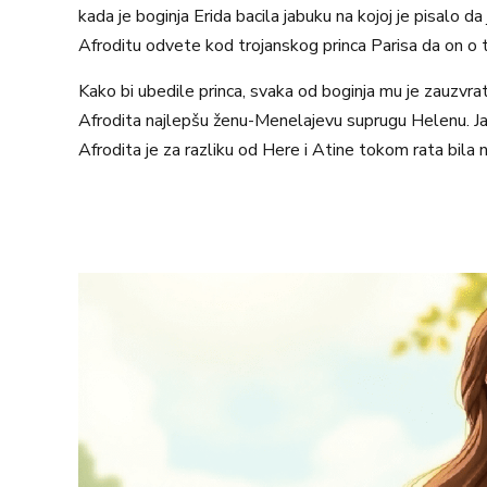
kada je boginja Erida bacila jabuku na kojoj je pisalo 
Afroditu odvete kod trojanskog princa Parisa da on o 
Kako bi ubedile princa, svaka od boginja mu je zauzvr
Afrodita najlepšu ženu-Menelajevu suprugu Helenu. Jabuk
Afrodita je za razliku od Here i Atine tokom rata bila n