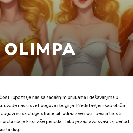
 OLIMPA
šlost i upoznaje nas sa tadašnjim prilikama i dešavanjima u
ću, uvode nas u svet bogova i boginja. Predstavljeni kao obični
, bogovi su sa druge strane bili odraz svemoći i besmrtnosti.
 prolazila je kroz više perioda. Tako je zapravo svaki taj period
aista dug.