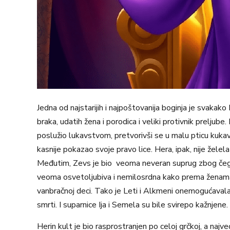
Jedna od najstarijih i najpoštovanija boginja je svaka
braka, udatih žena i porodica i veliki protivnik preljub
poslužio lukavstvom, pretvorivši se u malu pticu kukavicu
kasnije pokazao svoje pravo lice. Hera, ipak, nije želel
Međutim, Zevs je bio veoma neveran suprug zbog čega j
veoma osvetoljubiva i nemilosrdna kako prema ženama 
vanbračnoj deci. Tako je Leti i Alkmeni onemogućaval
smrti. I suparnice Ija i Semela su bile svirepo kažnjene.
Herin kult je bio rasprostranjen po celoj grčkoj, a najv