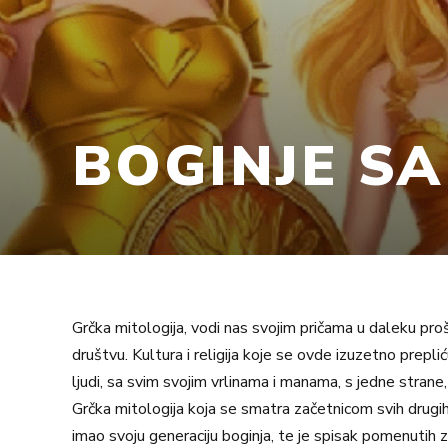
BOGINJE SA
Grčka mitologija, vodi nas svojim pričama u daleku pro
društvu. Kultura i religija koje se ovde izuzetno prepli
ljudi, sa svim svojim vrlinama i manama, s jedne strane
Grčka mitologija koja se smatra začetnicom svih drugih,
imao svoju generaciju boginja, te je spisak pomenutih z