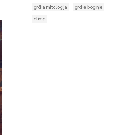
grčka mitologija
grcke boginje
olimp