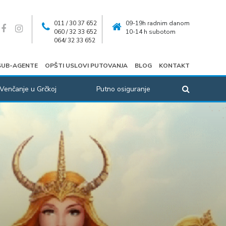
011 / 30 37 652
09-19h radnim danom
060 / 32 33 652
10-14 h subotom
064/ 32 33 652
SUB-AGENTE
OPŠTI USLOVI PUTOVANJA
BLOG
KONTAKT
Venčanje u Grčkoj
Putno osiguranje