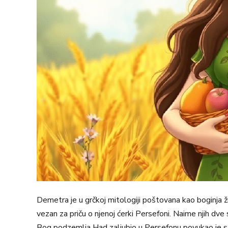
Demetra je u grčkoj mitologiji poštovana kao boginja žit
vezan za priču o njenoj ćerki Persefoni. Naime njih dv
Bog podzemlja Had zaljubio u Persefonu povukao je sa