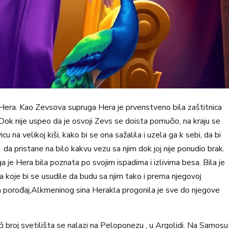
ko Hera. Kao Zevsova supruga Hera je prvenstveno bila zaštitnica
e. Dok nije uspeo da je osvoji Zevs se doista pomučio, na kraju se
 na velikoj kiši, kako bi se ona sažalila i uzela ga k sebi, da bi
a da pristane na bilo kakvu vezu sa njim dok joj nije ponudio brak.
e Hera bila poznata po svojim ispadima i izlivima besa. Bila je
koje bi se usudile da budu sa njim tako i prema njegovoj
a porođaj,Alkmeninog sina Herakla progonila je sve do njegove
eći broj svetilišta se nalazi na Peloponezu , u Argolidi. Na Samosu