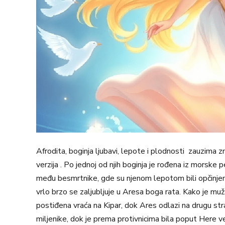
Afrodita, boginja ljubavi, lepote i plodnosti zauzima z
verzija . Po jednoj od njih boginja je rođena iz morske
među besmrtnike, gde su njenom lepotom bili opčinjeni
vrlo brzo se zaljubljuje u Aresa boga rata. Kako je mu
postiđena vraća na Kipar, dok Ares odlazi na drugu str
miljenike, dok je prema protivnicima bila poput Here v