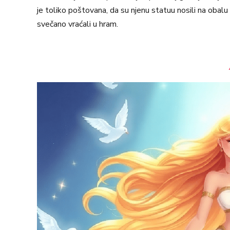
je toliko poštovana, da su njenu statuu nosili na obalu
svečano vraćali u hram.