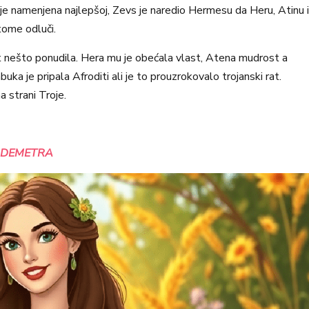
da je namenjena najlepšoj, Zevs je naredio Hermesu da Heru, Atinu i
tome odluči.
at nešto ponudila. Hera mu je obećala vlast, Atena mudrost a
a je pripala Afroditi ali je to prouzrokovalo trojanski rat.
a strani Troje.
DEMETRA