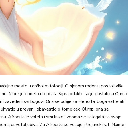
načajno mesto u grčkoj mitologiji. O njenom rođenju postoji više
 pene. More je donelo do obala Kipra odakle su je poslali na Olimp
 i zavedeni svi bogovi. Ona se udaje za Hefesta, boga vatre ali
ž uhvatio u prevari i obavestio o tome ceo Olimp, ona se
anu. Afrodita je volela i smrtnike i veoma se zalagala za svoje
eoma osvetoljubiva. Za Afroditu se vezuje i trojanski rat. Naime