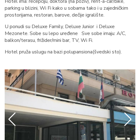
Hotel ima: recepciju, doktora (na poziv), rent-a-car/bike,
parking u blizini, Wi Fi kako u sobama tako i u zajedničkim
prostorijama, restoran, barove, dečije igralište.
U ponudi su Deluxe Family, Deluxe Junior i Deluxe
Mezonete. Sobe su lepo uređene Sve sobe imaju: A/C,
balkon/terasu, frižider/mini bar, TV, Wi Fi.
Hotel pruža uslugu na bazi polupansiona(švedski sto).