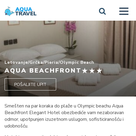
Letovanje
/
Grčka
/
Pieria
/
Olympic Beach
AQUA BEACHFRONT
POŠALJITE UPIT
Smešten na par koraka do plaže u Olympic beachu Aqua
Beachfront Elegant Hotel obezbediće vam nezaboravan
odmor, upotpunjen izuzetnom uslugom, sofisticiranošću i
udobnošću.