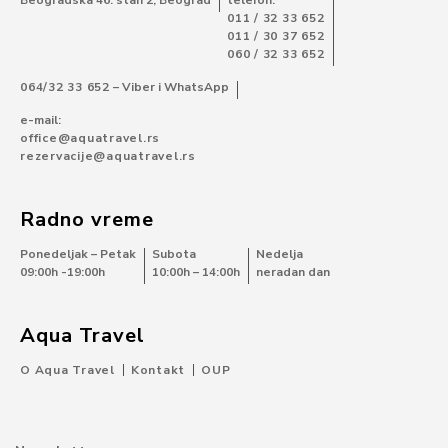
Beogradska 46. stan 2, Beograd
telefon:
011 / 32 33 652
011 / 30 37 652
060 / 32 33 652
064/32 33 652
– Viber i WhatsApp
e-mail:
office@aquatravel.rs
rezervacije@aquatravel.rs
Radno vreme
Ponedeljak – Petak
Subota
Nedelja
09:00h -19:00h
10:00h – 14:00h
neradan dan
Aqua Travel
O Aqua Travel
Kontakt
OUP