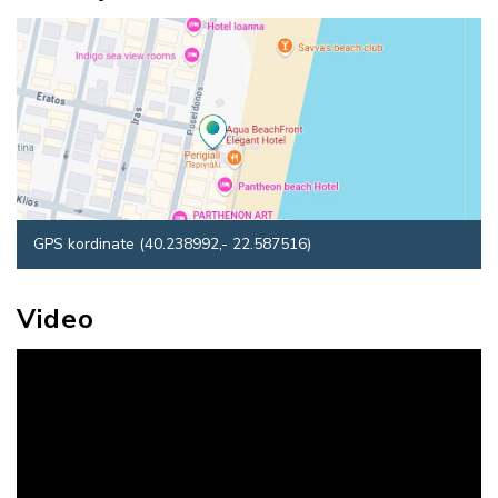
GPS kordinate (40.238992,- 22.587516)
Video