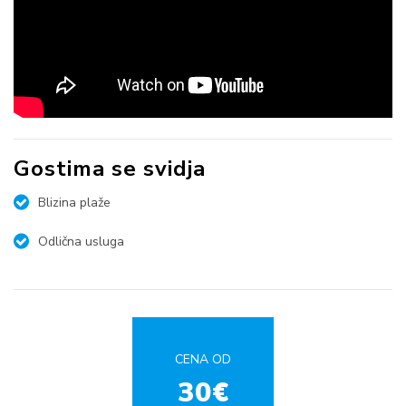
Gostima se svidja
Blizina plaže
Odlična usluga
CENA OD
30€