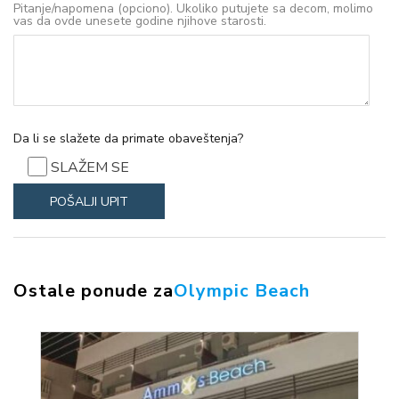
Pitanje/napomena (opciono). Ukoliko putujete sa decom, molimo
vas da ovde unesete godine njihove starosti.
Da li se slažete da primate obaveštenja?
SLAŽEM SE
Ostale ponude za
Olympic Beach