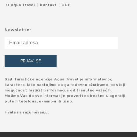
O Aqua Travel
Kontakt
OUP
Newsletter
Sajt Turističke agencije Agua Travel je informativnog
karaktera. Iako nastojimo da ga redovno ažuriramo, postoji
mogućnost različitih informacija od trenutno važećih.
Molimo Vas da sve informacije proverite direktno u agenciji
putem telefona, e-mail-a ili lično.
Hvala na razumevanju.