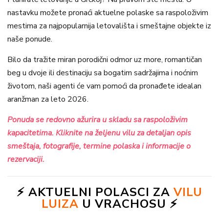
nastavku možete pronaći aktuelne polaske sa raspoloživim
mestima za najpopularnija letovališta i smeštajne objekte iz
naše ponude.
Bilo da tražite miran porodični odmor uz more, romantičan
beg u dvoje ili destinaciju sa bogatim sadržajima i noćnim
životom, naši agenti će vam pomoći da pronađete idealan
aranžman za leto 2026.
Ponuda se redovno ažurira u skladu sa raspoloživim
kapacitetima. Kliknite na željenu vilu za detaljan opis
smeštaja, fotografije, termine polaska i informacije o
rezervaciji.
⚡ AKTUELNI POLASCI ZA
VILU
LUIZA
U VRACHOSU ⚡