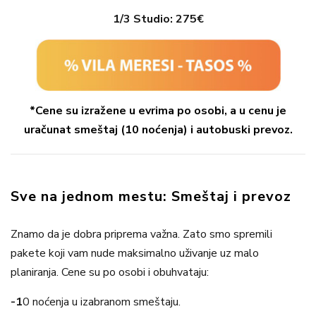
1/3 Studio:
275€
*Cene su izražene u evrima po osobi, a u cenu je
uračunat smeštaj (10 noćenja) i autobuski prevoz.
Sve na jednom mestu: Smeštaj i prevoz
Znamo da je dobra priprema važna. Zato smo spremili
pakete koji vam nude maksimalno uživanje uz malo
planiranja. Cene su po osobi i obuhvataju:
-1
0 noćenja
u izabranom smeštaju.