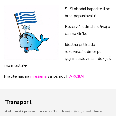
💙 Slobodni kapaciteti se
brzo popunjavaju!
Rezerviši odmah i uživaj u
čarima Grčke.
Idealna prilika da
rezervišeš odmor po
sjajnim uslovima – dok još
ima mesta!💙
Pratite nas na
mrežama
za još novih
AKCIJA
!
Transport
Autobuski prevoz
Avio karte
Iznajmljivanje autobusa