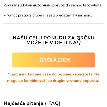
-Siguran i udoban
autobuski prevoz
do samog letovališta.
–
Pomoć
pratioca grupe i našeg predstavnika na moru.
NAŠU CELU PONUDU ZA GRČKU
MOŽETE VIDETI NA
👇
*Last minute cene važe do popune kapaciteta. Ne
mogu se kombinovati sa drugim vrstama popusta.
Najčešća pitanja ( FAQ)