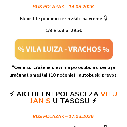
BUS POLAZAK – 14.08.2026.
Iskoristite
ponudu
i rezervišite
na vreme 👇
1/3 Studio:
295€
*Cene su izražene u evrima po osobi, a u cenu je
uračunat smeštaj (10 noćenja) i autobuski prevoz.
⚡ AKTUELNI POLASCI ZA
VILU
JANIS
U TASOSU ⚡
BUS POLAZAK – 17.08.2026.