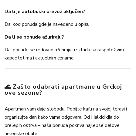
Da li je autobuski prevoz uključen?
Da, kod ponuda gde je navedeno u opisu.
Da li se ponude ažuriraju?
Da, ponude se redovno ažuriraju u skladu sa raspoloživim
kapacitetima i aktuelnim cenama.
🌊 Z
ašto odabrati apartmane u Grčkoj
ove sezone?
Apartman vam daje slobodu. Popijte kafu na svojoj terasi i
organizujte dan kako vama odgovara. Od Halkidikija do
prelepih ostrva – naša ponuda pokriva najlepše delove
helenske obale.