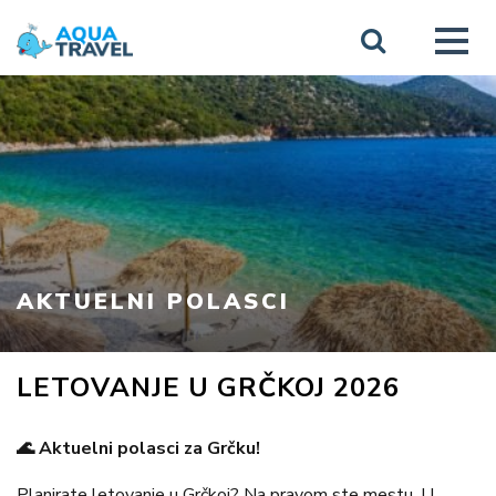
AKTUELNI POLASCI
LETOVANJE U GRČKOJ 2026
🌊 Aktuelni polasci za Grčku!
Planirate letovanje u Grčkoj? Na pravom ste mestu. U