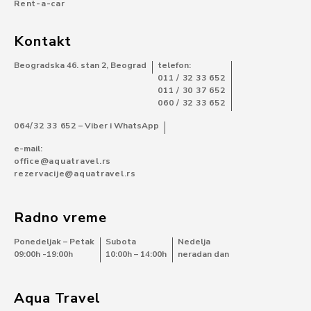
Rent-a-car
Kontakt
Beogradska 46. stan 2, Beograd
telefon:
011 / 32 33 652
011 / 30 37 652
060 / 32 33 652
064/32 33 652
– Viber i WhatsApp
e-mail:
office@aquatravel.rs
rezervacije@aquatravel.rs
Radno vreme
Ponedeljak – Petak
Subota
Nedelja
09:00h -19:00h
10:00h – 14:00h
neradan dan
Aqua Travel