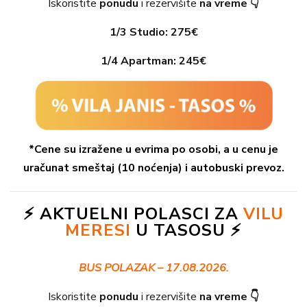
Iskoristite
ponudu
i rezervišite
na vreme 👇
1/3 Studio:
275€
1/4 Apartman
:
245€
*Cene su izražene u evrima po osobi, a u cenu je
uračunat smeštaj (10 noćenja) i autobuski prevoz.
⚡ AKTUELNI POLASCI ZA
VILU
MERESI
U TASOSU ⚡
BUS POLAZAK – 17.08.2026.
Iskoristite
ponudu
i rezervišite
na vreme 👇