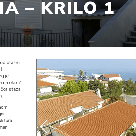
IA – KRILO 1
od plaže i
i
rg je
ta na oko 7
ačka staza
m.
enom
jni
uktura
mani.