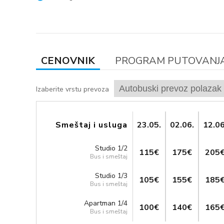
CENOVNIK
PROGRAM PUTOVANJ
Izaberite vrstu prevoza
23.05.
02.06.
12.06
Smeštaj i usluga
Studio 1/2
115€
175€
205
Bus i smeštaj
Studio 1/3
105€
155€
185
Bus i smeštaj
Apartman 1/4
100€
140€
165
Bus i smeštaj