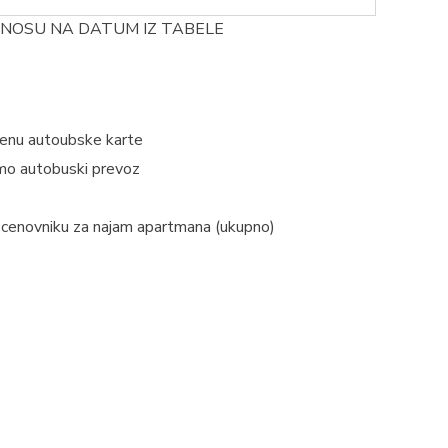
 ODNOSU NA DATUM IZ TABELE
enu autoubske karte
mo autobuski prevoz
 cenovniku za najam apartmana (ukupno)