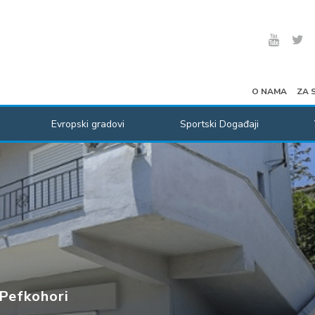
O NAMA
ZA 
Evropski gradovi
Sportski Događaji
Pefkohori