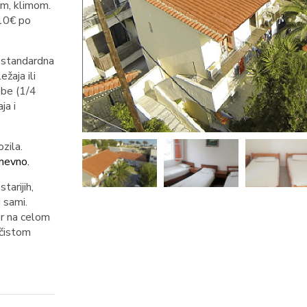
om, klimom.
-10€ po
a standardna
ežaja ili
sobe (1/4
ja i
zila.
nevno.
tarijih,
 sami.
or na celom
 čistom