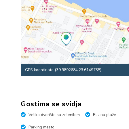
GPS koordinate (39.9892684,23.6149735)
Gostima se svidja
Veliko dvorište sa zelenilom
Blizina plaže
Parking mesto