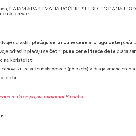
z Beograda, NAJAM APARTMANA POČINJE SLEDEĆEG DANA U
tobuski prevoz
dvoje odraslih,
plaćaju se tri pune cene
a
drugo dete
plaća c
voje odraslih plaćaju se
četiri pune cene
i
treće dete
plaća sa
 ne koriste isti
a cenovniku za autoubski prevoz (po osobi) a druga smena prema
po osobi
rebno je da se prijavi minimum 8 osoba.
ur