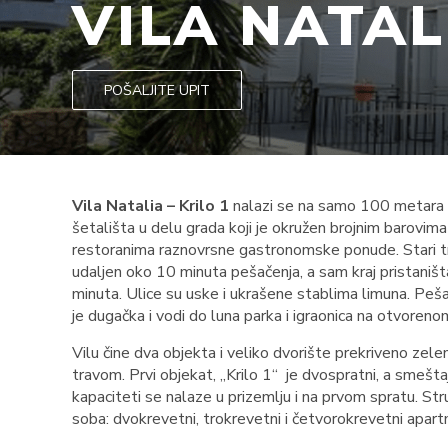
VILA NATAL
POŠALJITE UPIT
Vila Natalia – Krilo 1
nalazi se na samo 100 metara 
šetališta u delu grada koji je okružen brojnim barovima 
restoranima raznovrsne gastronomske ponude. Stari t
udaljen oko 10 minuta pešačenja, a sam kraj pristaniš
minuta. Ulice su uske i ukrašene stablima limuna. Peš
je dugačka i vodi do luna parka i igraonica na otvoreno
Vilu čine dva objekta i veliko dvorište prekriveno zel
travom. Prvi objekat, „Krilo 1“ je dvospratni, a smešta
kapaciteti se nalaze u prizemlju i na prvom spratu. Str
soba: dvokrevetni, trokrevetni i četvorokrevetni apart