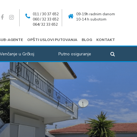
011 / 30 37 652
09-19h radnim danom
060 / 32 33 652
10-14 h subotom
064/ 32 33 652
SUB-AGENTE
OPŠTI USLOVI PUTOVANJA
BLOG
KONTAKT
Venčanje u Grčkoj
Putno osiguranje