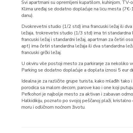
Svi apartmani su opremljeni kupatilom, kuhinjom, TV-
Klima uređaj se dodatno doplaćuje na licu mesta (7€
danu).
Dvokrevetni studio (1/2 std) ima francuski ležaj ili dv
ležaja, trokrevetni studio (1/3 std) ima tri standardna l
francuski ležaj i standardni ležaj, apartman za četiri o
apt) ima četiri standardna ležaja ili dva standardna leža
francuski grčki ležaj.
U okviru vile postoji mesto za parkiranje za nekoliko vo
Parking se dodatno doplaćuje a doplata iznosi 5 eur d
Idealna je za različite grupe turista, kako mlađih tako i s
porodica sa malom decom, parove kao i one koji putuju
Pefkohori je najbolje mesto za aktivan i zabavan odm
Halkidikiju, poznato po svojoj peščanoj plaži, kristalno
moru i odličnom noćnom životu.