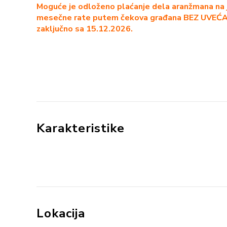
Moguće je odloženo plaćanje dela aranžmana na
mesečne rate putem čekova građana BEZ UVEĆ
zaključno sa 15.12.2026.
Karakteristike
Lokacija