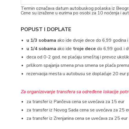
Termin označava datum autobuskog polaska i
Cene su izražene u eurima po osobi za 10 noćenja i au
POPUST I DOPLATE
u 1/3 sobama
ako ide dvoje dece do 6,99 godina i 
u 1/4 sobama
ako ide
troje dece
do 6,99 god. i d
deca od 0-2 god. ne plaćaju smeštaj i prevoz ukoliko
prilikom spajanja smena prva smena se plaća prem
rezervacija mesta u autobusu se doplaćuje 20 eur 
Za organizovanje transfera sa određene lokacije pot
za transfer iz Pančeva cena se uvećava za 15 eur
za transfer iz Novog Sada cena se uvećava za 25 e
za transfer iz Zrenjanina cena se uvećava za 25 eur