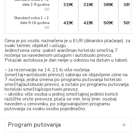
319€
319€
389€
389€
dete 2-9 godina
BB
Standard soba 1. i 2.
419€
419€
509€
509€
dete 9-16 godina
BB
Cena je po osobi, naznačena je u EUR (dinarsko plaćanje), za
svaki termin, objekat i uslugu.
Jedinstvena cena -paket aranžman hotelski smeštaj 7
noćenja sa navedenom uslugom i autobuski prevoz.
Polazak autobusa je dan ranije u odnosu na datum u tabeli.
– za rezervacije na 14, 21 ili više noćenja
(smeštaj+autobuski prevoz) sabiraju se objavljene cene na
7 noćenja, jedna smena po programu putovanja hotelski
smeštaj/autobuski prevoz, a ostale po programu putovanja
hotelski smeštaj/sopstveni prevoz.
– ukoliko više osoba u jednoj smeštajnoj jedinici koristi
različite vrste prevoza, plaća se min. broj (min. osoba)
naveden u cenovniku, po odgovarajućem programu
putovanja za svaku osobu pojedinačno.
Program putovanja