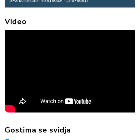
GPS kordinate (45.515689, -12.675851)
Video
Gostima se svidja