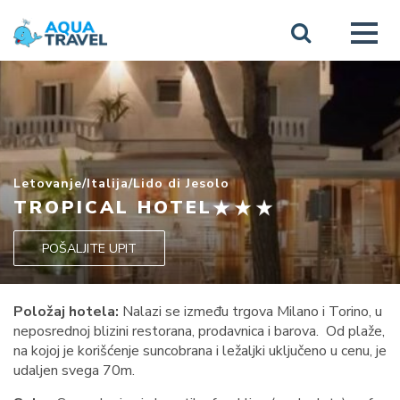
Letovanje
/
Italija
/
Lido di Jesolo
TROPICAL HOTEL
POŠALJITE UPIT
Položaj hotela:
Nalazi se između trgova Milano i Torino, u
neposrednoj blizini restorana, prodavnica i barova. Od plaže,
na kojoj je korišćenje suncobrana i ležaljki uključeno u cenu, je
udaljen svega 70m.