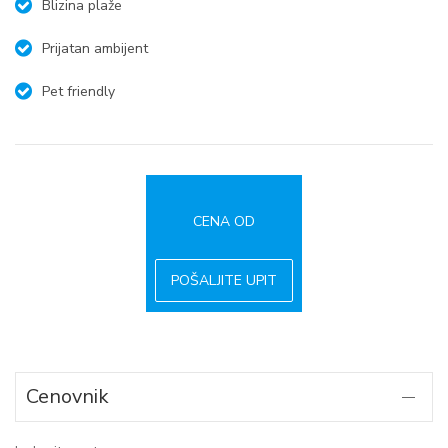
Blizina plaže
Prijatan ambijent
Pet friendly
CENA OD
POŠALJITE UPIT
Cenovnik