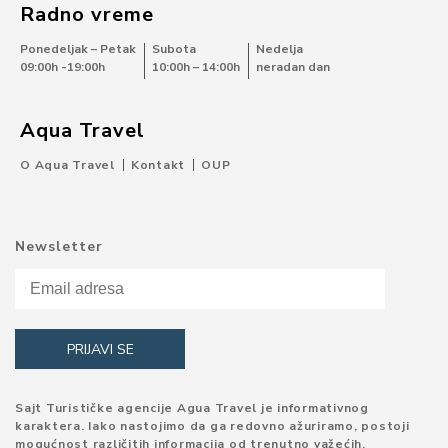
Radno vreme
Ponedeljak – Petak
Subota
Nedelja
09:00h -19:00h
10:00h – 14:00h
neradan dan
Aqua Travel
O Aqua Travel
Kontakt
OUP
Newsletter
Sajt Turističke agencije Agua Travel je informativnog
karaktera. Iako nastojimo da ga redovno ažuriramo, postoji
mogućnost različitih informacija od trenutno važećih.