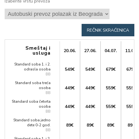
Izaberite vrstu prevoza
REČNIK SKRAĆENICA
Smeštaj i
20.06.
27.06.
04.07.
11.07.
usluga
Standard soba 1. i 2.
549€
549€
679€
679€
odrasla osoba
BB
Standard soba treća
449€
449€
559€
559€
osoba
BB
Standard soba četvrta
449€
449€
559€
559€
osoba
BB
Standard soba jedno
89€
89€
89€
89€
dete 0-2 god.
BB
Standard soba 1. i 2.