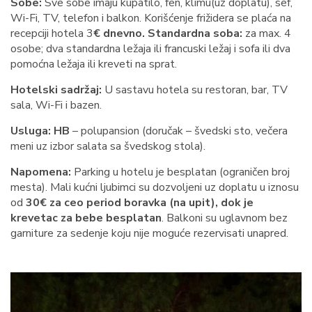
Sobe:
Sve sobe imaju kupatilo, fen, klimu(uz doplatu), sef,
Wi-Fi, TV, telefon i balkon. Korišćenje frižidera se plaća na
recepciji hotela 3
€ dnevno.
Standardna soba:
za max. 4
osobe; dva standardna ležaja ili francuski ležaj i sofa ili dva
pomoćna ležaja ili kreveti na sprat.
Hotelski sadržaj:
U sastavu hotela su restoran, bar, TV
sala, Wi-Fi i bazen.
Usluga:
HB
– polupansion (doručak – švedski sto, večera
meni uz izbor salata sa švedskog stola).
Napomena:
Parking u hotelu je besplatan (ograničen broj
mesta). Mali kućni ljubimci su dozvoljeni uz doplatu u iznosu
od
30€ za ceo period boravka (na upit), dok je
krevetac za bebe besplatan
. Balkoni su uglavnom bez
garniture za sedenje koju nije moguće rezervisati unapred.