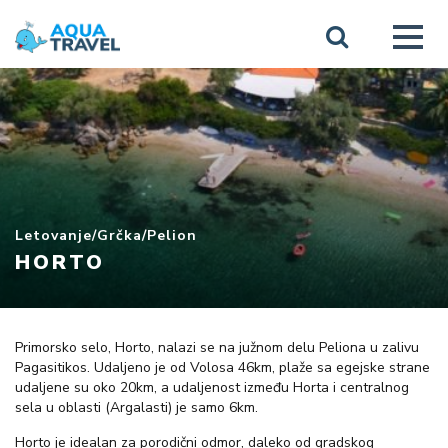
Letovanje
/
Grčka
/
Pelion
HORTO
Primorsko selo, Horto, nalazi se na južnom delu Peliona u zalivu
Pagasitikos. Udaljeno je od Volosa 46km, plaže sa egejske strane
udaljene su oko 20km, a udaljenost između Horta i centralnog
sela u oblasti (Argalasti) je samo 6km.
Horto je idealan za porodični odmor, daleko od gradskog