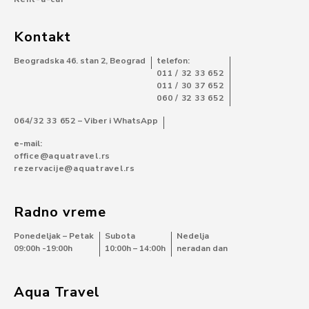
Kontakt
Beogradska 46. stan 2, Beograd
telefon:
011 / 32 33 652
011 / 30 37 652
060 / 32 33 652
064/32 33 652
– Viber i WhatsApp
e-mail:
office@aquatravel.rs
rezervacije@aquatravel.rs
Radno vreme
Ponedeljak – Petak
Subota
Nedelja
09:00h -19:00h
10:00h – 14:00h
neradan dan
Aqua Travel