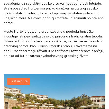
zagađenja, uz sve aktivnosti koje su vam potrebne dok letujete.
Svaki posetilac Hortoa ima priliku da uživa na glavnoj seoskoj
plaži i ostalim okolnim plažama koje imaju kristalno čistu vodu
Egejskog mora. Na ovom području možete i planinariti po prelepoj
prirodi.
Mesto Horto je potpuno organizovano u pogledu turističke
industrije, ali ipak zadržava svoju prirodnu i tradicionalnu lepotu.
Odmor u Hortou obećava mir i opuštanje, zanimljive aktivnosti u
predivnoj prirodi, kao i ukusnu morsku hranu u tavernama na
obali. Posetioci mogu uživati u bezbrižnom i razmaženom osećaju,
daleko od buke i stresa svakodnevnog gradskog života.
First minute
VIŠE INFORMACIJA
POŠALJITE UPIT