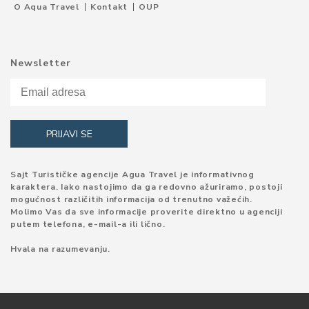
O Aqua Travel
Kontakt
OUP
Newsletter
Sajt Turističke agencije Agua Travel je informativnog
karaktera. Iako nastojimo da ga redovno ažuriramo, postoji
mogućnost različitih informacija od trenutno važećih.
Molimo Vas da sve informacije proverite direktno u agenciji
putem telefona, e-mail-a ili lično.
Hvala na razumevanju.