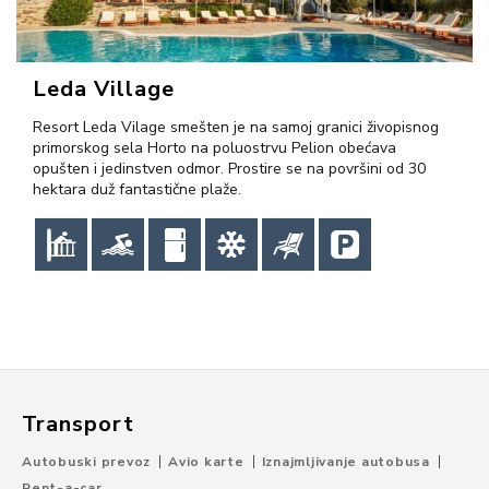
Leda Village
Resort Leda Vilage smešten je na samoj granici živopisnog
primorskog sela Horto na poluostrvu Pelion obećava
opušten i jedinstven odmor. Prostire se na površini od 30
hektara duž fantastične plaže.
Transport
Autobuski prevoz
Avio karte
Iznajmljivanje autobusa
Rent-a-car